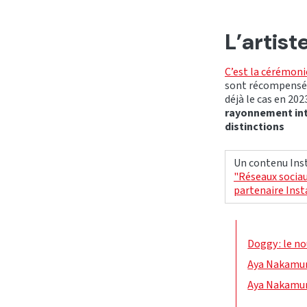
L’artist
C’est la cérémoni
sont récompensés
déjà le cas en 202
rayonnement int
distinctions
Un contenu Inst
"Réseaux sociau
partenaire Ins
Doggy : le n
Aya Nakamura
Aya Nakamura