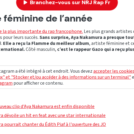
Branchez-vous sur NRJ Rap Fr
e féminine de l’année
e la plus importante du rap francophone.
Les plus grands artistes 
 pour leurs succès.
Sans surprise, Aya Nakamura a presque tout
3.
Elle a reçu la Flamme du meilleur album
, artiste féminine et c
ernational.
Côté masculin,
c’est le rappeur Gazo qui a reçu plu
agram a été intégré à cet endroit. Vous devez
accepter les cookie
x" et "Stocker et/ou accéder à des informations sur un terminal"
tagram
pour afficher ce contenu.
ouveau clip d'Aya Nakamura est enfin disponible
 dévoile un hit en feat avec une star internationale
 pourrait chanter du Édith Piaf à l'ouverture des JO