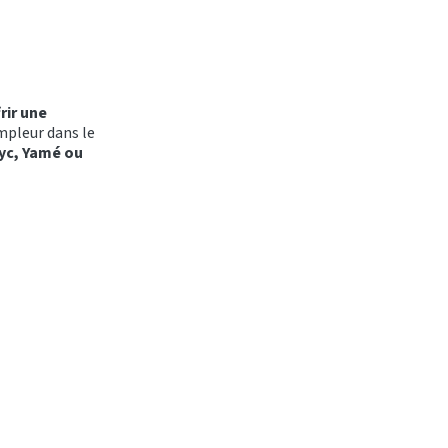
rir une
pleur dans le
yc, Yamé ou