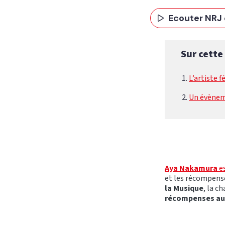
Ecouter NRJ 
Sur cette
L’artiste 
Un évènem
Aya Nakamura
es
et les récompens
la Musique
, la c
récompenses au