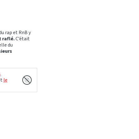
du rap et RnB y
 raflé.
C’était
elle du
sieurs
s
et
le