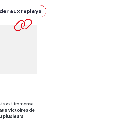
der aux replays
cès est immense
aux Victoires de
u plusieurs