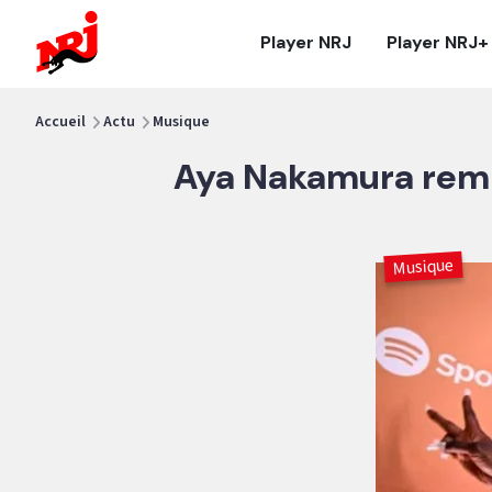
NRJ - Accueil
Player NRJ
Player NRJ+
vous êtes ici
Accueil
Actu
Musique
Aya Nakamura rem
Musique