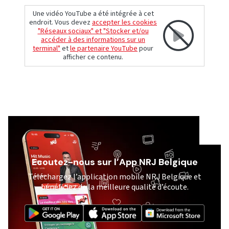
Une vidéo YouTube a été intégrée à cet
endroit. Vous devez
accepter les cookies
"Réseaux sociaux" et "Stocker et/ou
accéder à des informations sur un
terminal"
et
le partenaire YouTube
pour
afficher ce contenu.
Ecoutez-nous sur l’App NRJ Belgique
Téléchargez l’application mobile NRJ Belgique et
bénéficiez de la meilleure qualité d’écoute.