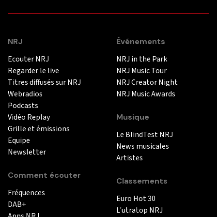
NRJ
Événements
Ecouter NRJ
NRJ in the Park
Regarder le live
NRJ Music Tour
Titres diffusés sur NRJ
NRJ Creator Night
Webradios
NRJ Music Awards
Podcasts
Vidéo Replay
Musique
Grille et émissions
Le BlindTest NRJ
Equipe
News musicales
Newsletter
Artistes
Comment écouter
Classements
Fréquences
Euro Hot 30
DAB+
L'utratop NRJ
Apps NRJ