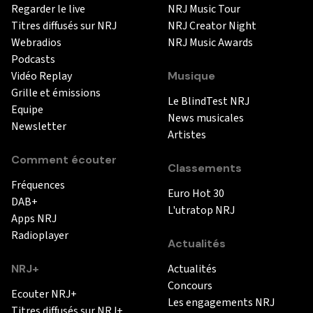
Regarder le live
NRJ Music Tour
Titres diffusés sur NRJ
NRJ Creator Night
Webradios
NRJ Music Awards
Podcasts
Vidéo Replay
Musique
Grille et émissions
Le BlindTest NRJ
Equipe
News musicales
Newsletter
Artistes
Comment écouter
Classements
Fréquences
Euro Hot 30
DAB+
L'utratop NRJ
Apps NRJ
Radioplayer
Actualités
NRJ+
Actualités
Concours
Ecouter NRJ+
Les engagements NRJ
Titres diffusés sur NRJ+