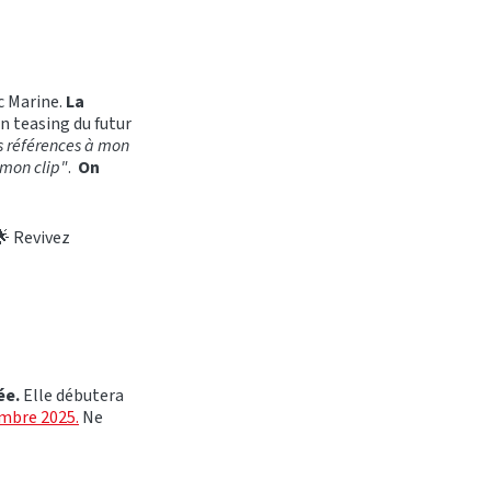
c Marine.
La
’un teasing du futur
s références à mon
 mon clip"
.
On
🌟 Revivez
ée.
Elle débutera
embre 2025.
Ne