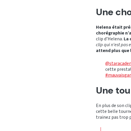
Une cho
Helena était pré
chorégraphie n’a
clip d’Helena.
La 
clip qui n'est pas 
attend plus que la
@staracade
cette presta
#mauvaisga
Une tou
En plus de son cl
cette belle tourn
trainez pas trop p