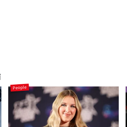
i
People