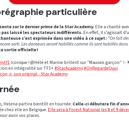
régraphie particulière
sente sur le dernier prime de la Star Academy.
Elle a chanté ave
 pas laissé les spectateurs indifférents.
En effet, il s’agissait d
chanteuse s’est exprimée dans une vidéo à ce sujet :
"On fait de
encore sorti. Les danseurs seront habillés comme ils sont habillés dans
 sortie officielle !
mytf1
Iconique ! @Hélé et Marine brillent sur "Mauvais garçon" ✨ 
tion en intégralité sur TF1+
#StarAcademy
#OnRegardeQuoi
rçon
♬ son original - Star Academy
rnée
ip, Helena partira bientôt en tournée.
Celle-ci débutera fin d’ann
ée chez elle en Belgique.
Elle sera à Forest National les 8 et 9 déc
our avoir vos places.