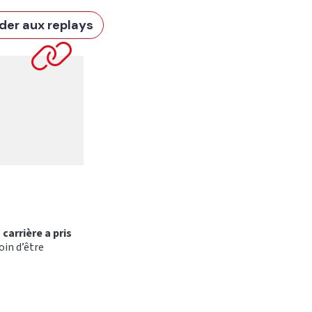
der aux replays
 carrière a pris
oin d’être