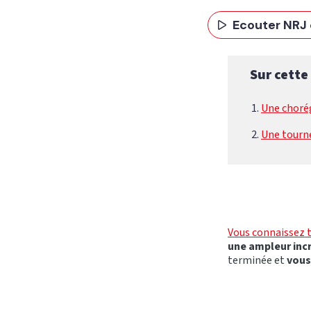
Ecouter NRJ 
Sur cette
Une chorég
Une tourn
Vous connaissez to
une ampleur incr
terminée et
vous