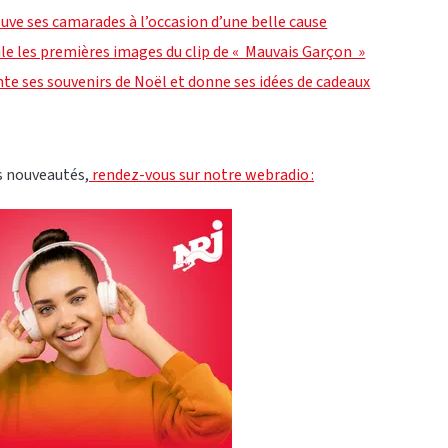
uve ses camarades à l’occasion d’une belle cause
le les premières images du clip de « Mauvais Garçon »
te ses souvenirs de Noël et donne ses idées de cadeaux
s nouveautés,
rendez-vous sur notre webradio :