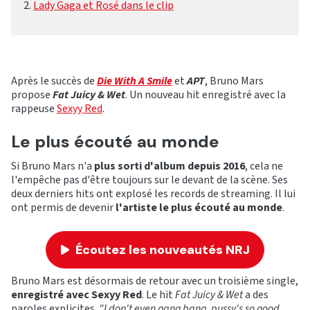
Lady Gaga et Rosé dans le clip
Après le succès de
Die With A Smile
et
APT
, Bruno Mars
propose
Fat Juicy & Wet
. Un nouveau hit enregistré avec la
rappeuse
Sexyy Red
.
Le plus écouté au monde
Si Bruno Mars n'a
plus sorti d'album depuis 2016
, cela ne
l'empêche pas d'être toujours sur le devant de la scène. Ses
deux derniers hits ont explosé les records de streaming. Il lui
ont permis de devenir
l'artiste le plus écouté au monde
.
Écoutez les nouveautés NRJ
Bruno Mars est désormais de retour avec un troisième single,
enregistré avec Sexyy Red
. Le hit
Fat Juicy & Wet
a des
paroles explicites.
"I don't even gang bang, pussy's so good,