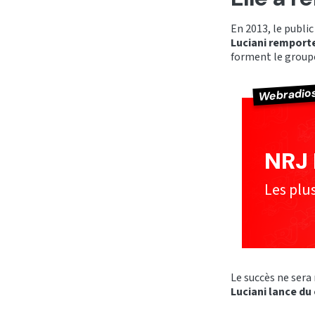
En 2013, le publi
Luciani remport
forment le grou
Webradio
NRJ 
Les plu
Le succès ne sera
Luciani lance du 