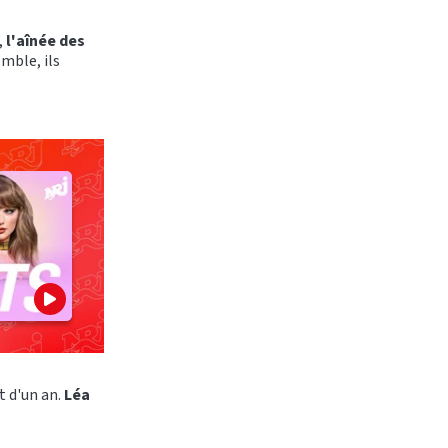
,
l'aînée des
mble, ils
 d'un an.
Léa