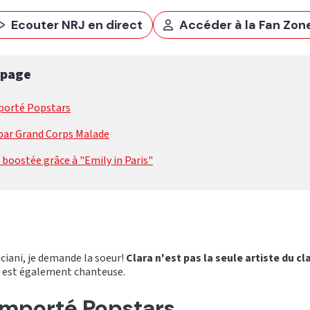
Ecouter NRJ en direct
Accéder à la Fan Zon
 page
mporté Popstars
par Grand Corps Malade
e boostée grâce à "Emily in Paris"
uciani, je demande la soeur!
Clara n'est pas la seule artiste du cl
, est également chanteuse.
remporté Popstars