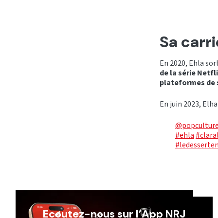
Sa carri
En 2020, Ehla sor
de la série Netfl
plateformes de 
En juin 2023, Elh
@popculture
#ehla
#clara
#ledesserte
Ecoutez-nous sur l’App NRJ