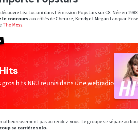
c découvre Léa Luciani dans l'émission Popstars sur C8. Née en 1988
e le concours
aux côtés de Cheraze, Kendy et Megan Lanquar. Ense
pe
The Mess
.
s
Hits
s gros hits NRJ réunis dans une webradio
 malheureusement pas au rendez-vous. Le groupe se sépare au bout
coup sa carrière solo.