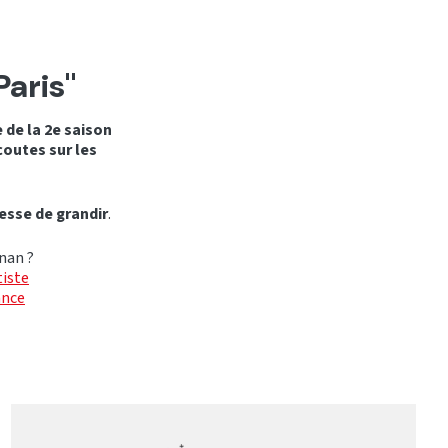
Paris"
 de la 2e saison
coutes sur les
esse de grandir
.
 nan ?
tiste
ance