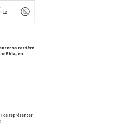
s
et
le
lancer sa carrière
cène
Ehla, en
r de représenter
e.