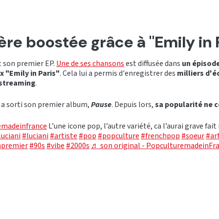
ère boostée grâce à "Emily in 
t son premier EP.
Une de ses chansons
est diffusée dans
un épisode
ix "Emily in Paris"
. Cela lui a permis d'enregistrer des
milliers d'é
streaming
.
a a sorti son premier album,
Pause
. Depuis lors,
sa popularité ne c
madeinfrance
L’une icone pop, l’autre variété, ca l’aurai grave fait
luciani
#luciani
#artiste
#pop
#popculture
#frenchpop
#soeur
#ar
npremier
#90s
#vibe
#2000s
♬ son original - PopculturemadeinFr