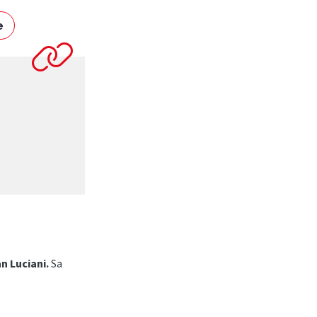
e
an Luciani.
Sa