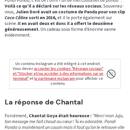
Pandi Panda, c'est de t’offrir l’un de mes costumes de panda"
.
Voilà ce qu’il a déclaré sur les réseaux sociaux.
Souvenez-
vous,
Julien Doré avait un costume de Panda pour son clip
Coco Câline
sorti en 2016,
et il le porte également sur
scène.
Il en avait deux et donc il a offert le deuxième
généreusement.
Un cadeau sous forme d’énorme vanne
évidemment.
Un contenu Instagram a été intégré à cet endroit.
Vous devez
accepter les cookies "Réseaux sociaux"
et "Stocker et/ou accéder à des informations sur un
terminal"
et
le partenaire Instagram
pour afficher ce
contenu.
La réponse de Chantal
Forcément,
Chantal Goya était heureuse :
"Merci mon Juju,
ton message me fait chaud au cœur ! Tu es adorable. Pandi
Panda a maintenant un cousin mais il faut qu’on le retrouve vite