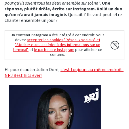
pour qu’ils soient tous les deux ensemble sur scène"
.
Une
réponse, plutôt drôle, écrite sur Instagram.
Voilà un duo
qu’on n’aurait jamais imaginé.
Qui sait ? Ils vont peut-être
chanter ensemble un jour ?
Un contenu Instagram a été intégré à cet endroit. Vous
devez
accepter les cookies "Réseaux sociaux" et
"Stocker et/ou accéder à des informations sur un
terminal"
et
le partenaire Instagram
pour afficher ce
contenu.
Et pour écouter Julien Doré,
c'est toujours au même endroit :
NRJ Best hits ever !