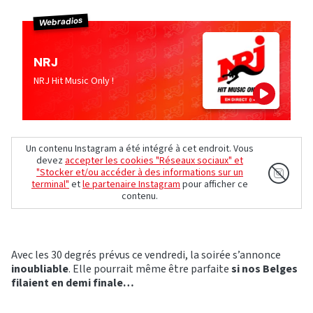
Webradios
NRJ
NRJ Hit Music Only !
Un contenu Instagram a été intégré à cet endroit. Vous
devez
accepter les cookies "Réseaux sociaux" et
"Stocker et/ou accéder à des informations sur un
terminal"
et
le partenaire Instagram
pour afficher ce
contenu.
Avec les 30 degrés prévus ce vendredi, la soirée s’annonce
inoubliable
. Elle pourrait même être parfaite
si nos Belges
filaient en demi finale…