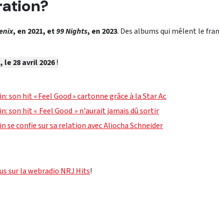
ration?
enix
, en 2021, et
99 Nights
, en 2023
. Des albums qui mêlent le fra
le 28 avril 2026
!
n: son hit « Feel Good » cartonne grâce à la Star Ac
n: son hit « Feel Good » n'aurait jamais dû sortir
n se confie sur sa relation avec Aliocha Schneider
us sur la webradio NRJ Hits
!