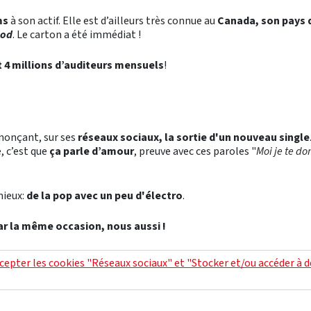
ms
à son actif. Elle est d’ailleurs très connue au
Canada, son pays d
ood
. Le carton a été immédiat !
 4 millions d’auditeurs mensuels
!
nonçant, sur ses
réseaux sociaux, la sortie d'un nouveau single
, c’est que
ça parle d’amour
, preuve avec ces paroles "
Moi je te do
mieux:
de la pop avec un peu d'électro
.
par la même occasion, nous aussi !
cepter les cookies "Réseaux sociaux" et "Stocker et/ou accéder à 