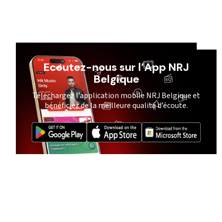
Ecoutez-nous sur l’App NRJ
Belgique
Téléchargez l’application mobile NRJ Belgique et
bénéficiez de la meilleure qualité d’écoute.