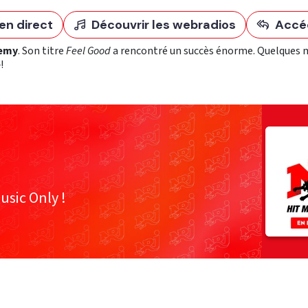
en direct
Découvrir les webradios
Accé
demy
. Son titre
Feel Good
a rencontré un succès énorme. Quelques m
e
!
usic Only !