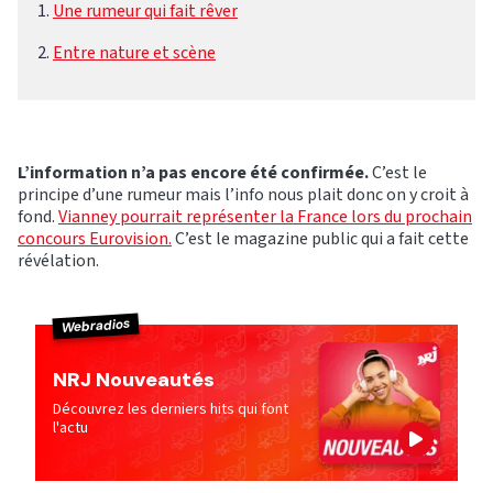
Une rumeur qui fait rêver
Entre nature et scène
L’information n’a pas encore été confirmée.
C’est le
principe d’une rumeur mais l’info nous plait donc on y croit à
fond.
Vianney pourrait représenter la France lors du prochain
concours Eurovision.
C’est le magazine public qui a fait cette
révélation.
Webradios
NRJ Nouveautés
Découvrez les derniers hits qui font
l'actu