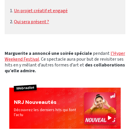
Un projet créatif et engagé
Qui sera présent ?
Marguerite a annoncé une soirée spéciale
pendant
l’Hyper
Weekend Festival
. Ce spectacle aura pour but de revisiter ses
hits en y mêlant d’autres formes d’art et
des collaborations
qu’elle admire.
Webradios
NRJ Nouveautés
Découvrez les derniers hits qui font
l'actu