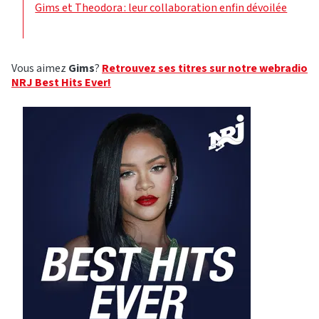
Gims et Theodora : leur collaboration enfin dévoilée
Vous aimez
Gims
?
Retrouvez ses titres sur notre webradio
NRJ Best Hits Ever!