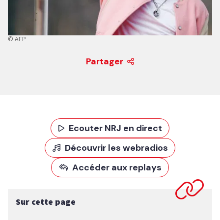
© AFP
Partager
Ecouter NRJ en direct
Découvrir les webradios
Accéder aux replays
Sur cette page