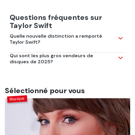
Questions fréquentes sur
Taylor Swift
Quelle nouvelle distinction a remporté
Taylor Swift?
Elle a décroché, pour la quatrième année consécutive, le
Qui sont les plus gros vendeurs de
titre de plus grosse vendeuse musicale au niveau
disques de 2025?
mondial!
Taylor Swift, Stray Kids et Drake.
Sélectionné pour vous
Musique