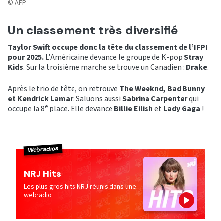
© AFP
Un classement très diversifié
Taylor Swift occupe donc la tête du classement de l’IFPI
pour 2025.
L’Américaine devance le groupe de K-pop
Stray
Kids
. Sur la troisième marche se trouve un Canadien :
Drake
.
Après le trio de tête, on retrouve
The Weeknd, Bad Bunny
et Kendrick Lamar
. Saluons aussi
Sabrina Carpenter
qui
e
occupe la 8
place. Elle devance
Billie Eilish
et
Lady Gaga
!
Webradios
NRJ Hits
Les plus gros hits NRJ réunis dans une
webradio