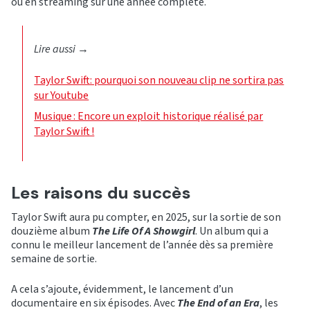
ou en streaming sur une année complète.
Lire aussi
→
Taylor Swift: pourquoi son nouveau clip ne sortira pas
sur Youtube
Musique : Encore un exploit historique réalisé par
Taylor Swift !
Les raisons du succès
Taylor Swift aura pu compter, en 2025, sur la sortie de son
douzième album
The Life Of A Showgirl
. Un album qui a
connu le meilleur lancement de l’année dès sa première
semaine de sortie.
A cela s’ajoute, évidemment, le lancement d’un
documentaire en six épisodes. Avec
The End of an Era
, les