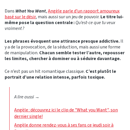
Dans
What You Want
,
Angèle parle d’un rapport amoureux
basé sur le désir
, mais aussi sur un jeu de pouvoir.
Le titre lui-
même pose la question centrale :
Qu’est-ce que tu veux
vraiment ?
Les phrases évoquent une attirance presque addictive.
Il
y a de la provocation, de la séduction, mais aussi une forme
de manipulation.
Chacun semble tester l’autre, repousser
les limites, chercher à dominer ou à séduire davantage.
Ce n’est pas un hit romantique classique.
C’est plutôt le
portrait d’une relation intense, parfois toxique.
A lire aussi
→
Angèle : découvrez ici le clip de "What you Want", son
dernier single!
Angèle donne rendez-vous à ses fans ce jeudi soir à