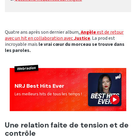
Quatre ans après son dernier album,
Angèle
est de retour
avec un hit en collaboration avec
Justice
. La prod est
incroyable mais
le vrai cœur du morceau se trouve dans
les paroles.
Webradios
NRJ Best Hits Ever
Les meilleurs hits de tous les temps !
Une relation faite de tension et de
contrôle