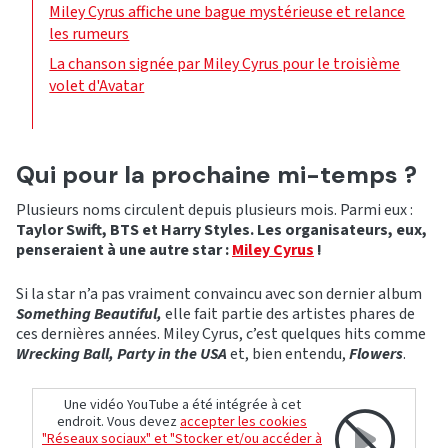
Miley Cyrus affiche une bague mystérieuse et relance
les rumeurs
La chanson signée par Miley Cyrus pour le troisième
volet d'Avatar
Qui pour la prochaine mi-temps ?
Plusieurs noms circulent depuis plusieurs mois. Parmi eux :
Taylor Swift, BTS et Harry Styles. Les organisateurs, eux,
penseraient à une autre star :
Miley Cyrus
!
Si la star n’a pas vraiment convaincu avec son dernier album
Something Beautiful,
elle fait partie des artistes phares de
ces dernières années. Miley Cyrus, c’est quelques hits comme
Wrecking Ball, Party in the USA
et, bien entendu,
Flowers
.
Une vidéo YouTube a été intégrée à cet
endroit. Vous devez
accepter les cookies
"Réseaux sociaux" et "Stocker et/ou accéder à