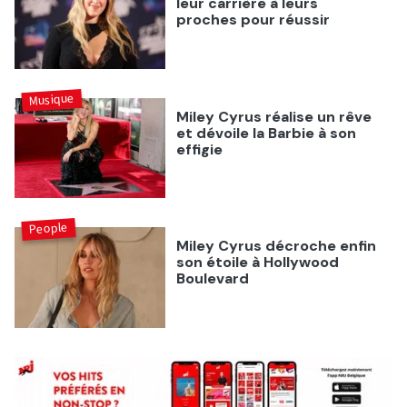
leur carrière à leurs
proches pour réussir
Musique
Miley Cyrus réalise un rêve
et dévoile la Barbie à son
effigie
People
Miley Cyrus décroche enfin
son étoile à Hollywood
Boulevard