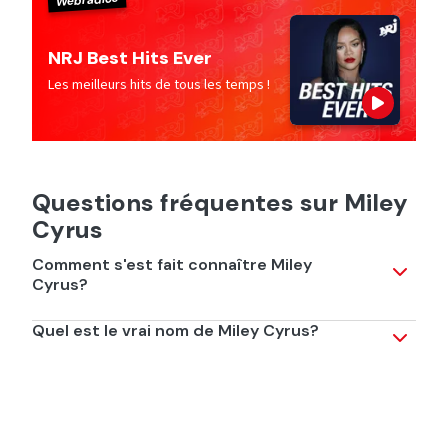
Webradios
NRJ Best Hits Ever
Les meilleurs hits de tous les temps !
Questions fréquentes sur Miley
Cyrus
Comment s'est fait connaître Miley
Cyrus?
Elle devient une star mondiale grâce à son rôle dans la
Quel est le vrai nom de Miley Cyrus?
série Hannah. Elle n'a alors que 14 ans!
Elle s'appelle en réalité Destiny Hope Ray Cyrus!