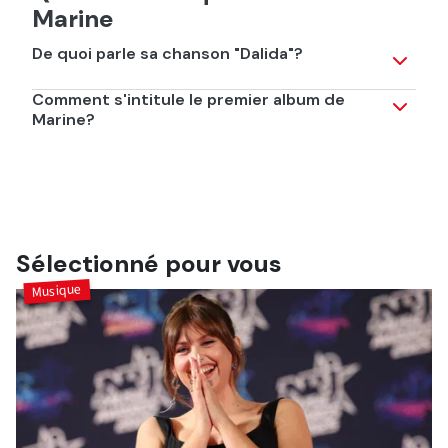
Marine
De quoi parle sa chanson "Dalida"?
Le hit est un hommage à sa grand-mère, qui souffre de la
Comment s'intitule le premier album de
maladie d'Alzheimer. Marine n'a pas eu le cœur de lui dire
Marine?
que Dalida était morte depuis longtemps.
Son premier projet a pour titre "Cœur maladroit".
Sélectionné pour vous
Musique