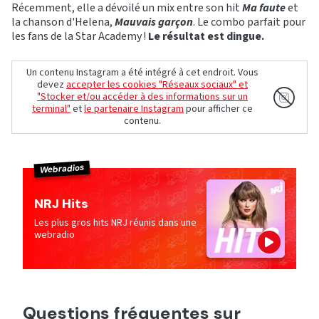
Récemment, elle a dévoilé un mix entre son hit
Ma faute
et
la chanson d'Helena,
Mauvais garçon
. Le combo parfait pour
les fans de la Star Academy !
Le résultat est dingue.
Un contenu Instagram a été intégré à cet endroit. Vous
devez
accepter les cookies "Réseaux sociaux" et
"Stocker et/ou accéder à des informations sur un
terminal"
et
le partenaire Instagram
pour afficher ce
contenu.
Webradios
NRJ Hits
Les plus gros hits NRJ réunis dans une
webradio
Questions fréquentes sur