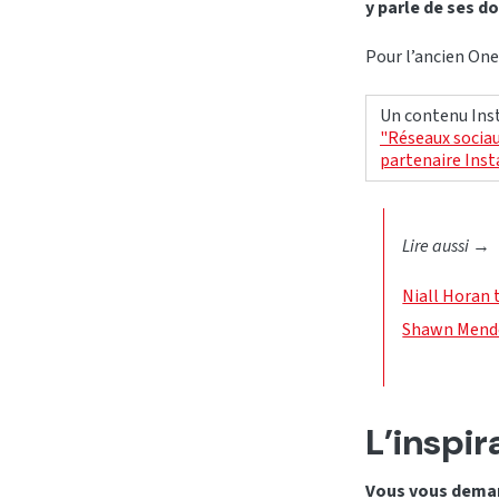
y parle de ses d
Pour l’ancien One
Un contenu Inst
"Réseaux sociau
partenaire Ins
Lire aussi
→
Niall Horan 
Shawn Mendes
L’inspir
Vous vous deman