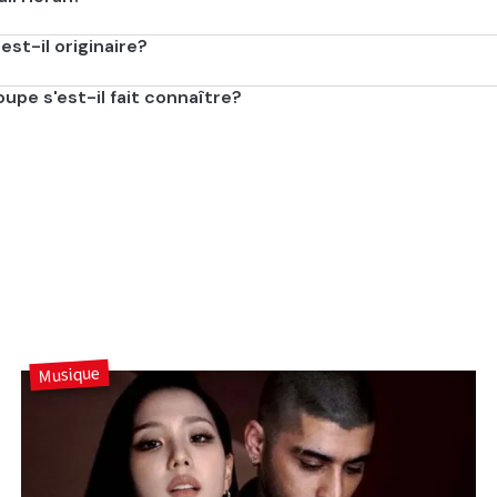
est né le 13 septembre 1993!
est-il originaire?
e d'Irlande!
upe s'est-il fait connaître?
rection, groupe formé en 2010.
Musique