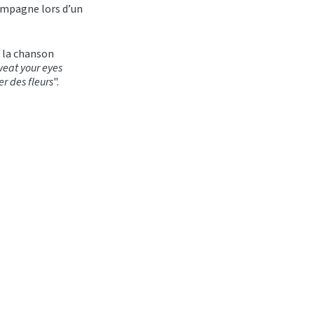
compagne lors d’un
, la chanson
eat your eyes
er des fleurs
".