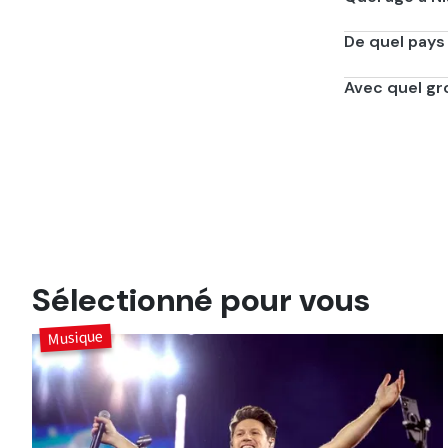
Il a 32 ans. Il 
De quel pays 
Il est originair
Avec quel gro
Avec les One Di
Sélectionné pour vous
Musique