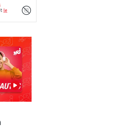
s
et
le
n