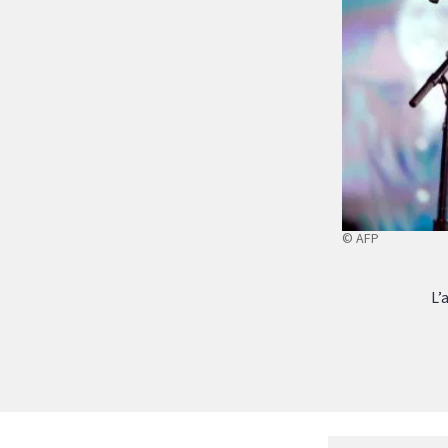
© AFP
L’