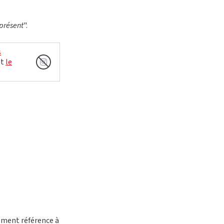
 présent
".
s
et
le
ivement référence à