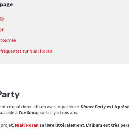
 page
ty
ion
 tournée
fréquentes sur Niall Horan
Party
ient ce quatrième album avec impatience.
Dinner Party
est à prés
 succède à
The Show,
sorti il y a trois ans.
 projet,
Niall Horan
se livre littéralement. L’album est très pers