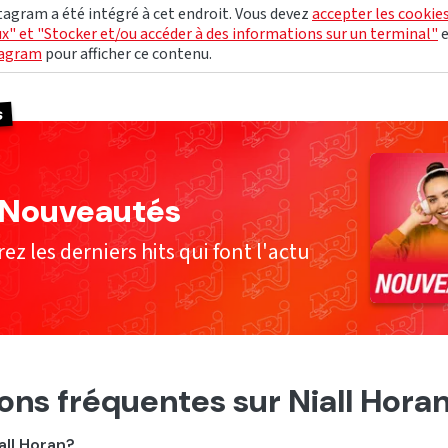
agram a été intégré à cet endroit. Vous devez
accepter les cookie
x" et "Stocker et/ou accéder à des informations sur un terminal"
tagram
pour afficher ce contenu.
s
 Nouveautés
z les derniers hits qui font l'actu
ons fréquentes sur Niall Hora
all Horan?