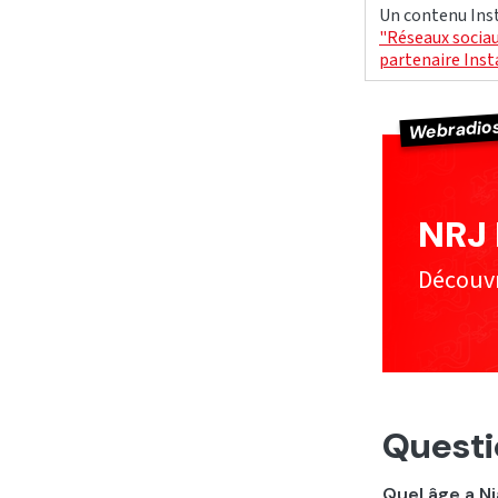
Un contenu Inst
"Réseaux sociau
partenaire Ins
Webradio
NRJ
Découvre
Questi
Quel âge a Ni