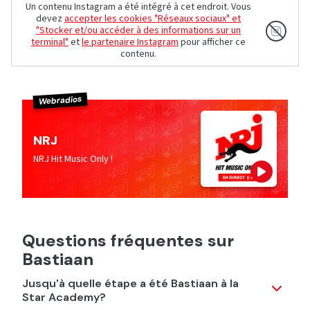
Un contenu Instagram a été intégré à cet endroit. Vous
devez
accepter les cookies "Réseaux sociaux" et
"Stocker et/ou accéder à des informations sur un
terminal"
et
le partenaire Instagram
pour afficher ce
contenu.
Webradios
NRJ
NRJ Hit Music Only !
Questions fréquentes sur
Bastiaan
Jusqu'à quelle étape a été Bastiaan à la
Star Academy?