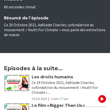
60 secondes climat
Résumé de l’épisode
Ce 20 Octobre 2021, Adélaïde Charlier, cofondatrice du
mouvement « Youth For Climate » nous parle des extinctions
de masse
Episodes à la suite...
Ecouter
Les droits humains
Ce 19 Octobre 2021, Adélaïde Charlier,
cofondatrice du mouvement « Youth For
Climate » ...
19-10-2021
|
2 min 17 sec
Eco
Ecouter
Le film « Bigger Than Us »