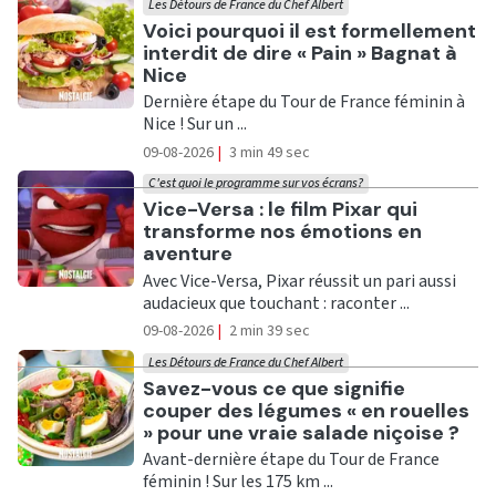
Les Détours de France du Chef Albert
Ecouter
Voici pourquoi il est formellement
interdit de dire « Pain » Bagnat à
Nice
Dernière étape du Tour de France féminin à
Nice ! Sur un ...
09-08-2026
|
3 min 49 sec
C'est quoi le programme sur vos écrans?
Ecouter
Vice-Versa : le film Pixar qui
transforme nos émotions en
aventure
Avec Vice-Versa, Pixar réussit un pari aussi
audacieux que touchant : raconter ...
09-08-2026
|
2 min 39 sec
Les Détours de France du Chef Albert
Ecouter
Savez-vous ce que signifie
couper des légumes « en rouelles
» pour une vraie salade niçoise ?
Avant-dernière étape du Tour de France
féminin ! Sur les 175 km ...