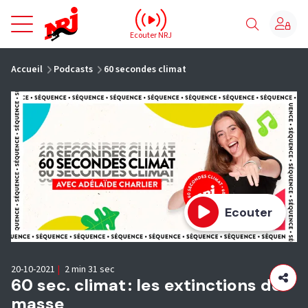
NRJ - Accueil
Ecouter NRJ
vous êtes ici
Accueil
Podcasts
60 secondes climat
Ecouter
20-10-2021
|
2 min 31 sec
60 sec. climat : les extinctions de
masse