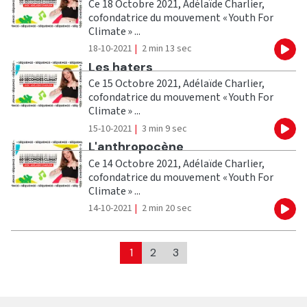
Ce 18 Octobre 2021, Adélaïde Charlier,
cofondatrice du mouvement « Youth For
Climate » ...
18-10-2021
|
2 min 13 sec
Eco
Ecouter
Les haters
Ce 15 Octobre 2021, Adélaïde Charlier,
cofondatrice du mouvement « Youth For
Climate » ...
15-10-2021
|
3 min 9 sec
Eco
Ecouter
L'anthropocène
Ce 14 Octobre 2021, Adélaïde Charlier,
cofondatrice du mouvement « Youth For
Climate » ...
14-10-2021
|
2 min 20 sec
Eco
1
2
3