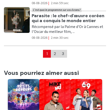
08-08-2026
|
2 min 59 sec
C'est quoi le programme sur vos écrans?
Ecouter
Parasite : le chef-d'œuvre coréen
qui a conquis le monde entier
Récompensé par la Palme d'Or à Cannes et
l'Oscar du meilleur film, ...
08-08-2026
|
2 min 30 sec
1
2
3
Vous pourriez aimer aussi