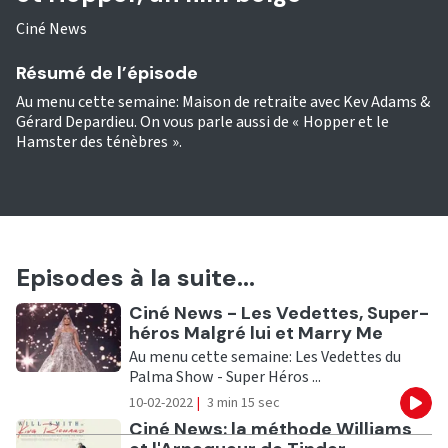
Ciné News
Résumé de l’épisode
Au menu cette semaine: Maison de retraite avec Kev Adams &
Gérard Depardieu. On vous parle aussi de « Hopper et le
Hamster des ténèbres ».
Episodes à la suite...
Ecouter
Ciné News - Les Vedettes, Super-
héros Malgré lui et Marry Me
Au menu cette semaine: Les Vedettes du
Palma Show - Super Héros ...
10-02-2022
|
3 min 15 sec
Eco
Ecouter
Ciné News: la méthode Williams