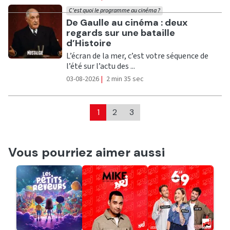
C'est quoi le programme au cinéma ?
Ecouter
De Gaulle au cinéma : deux
regards sur une bataille
d’Histoire
L’écran de la mer, c’est votre séquence de
l’été sur l’actu des ...
03-08-2026
|
2 min 35 sec
1
2
3
Vous pourriez aimer aussi