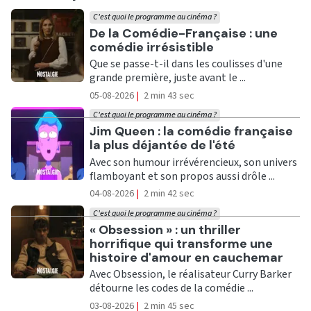
C'est quoi le programme au cinéma ?
Ecouter
De la Comédie-Française : une
comédie irrésistible
Que se passe-t-il dans les coulisses d'une
grande première, juste avant le ...
05-08-2026
|
2 min 43 sec
C'est quoi le programme au cinéma ?
Ecouter
Jim Queen : la comédie française
la plus déjantée de l'été
Avec son humour irrévérencieux, son univers
flamboyant et son propos aussi drôle ...
04-08-2026
|
2 min 42 sec
C'est quoi le programme au cinéma ?
Ecouter
« Obsession » : un thriller
horrifique qui transforme une
histoire d'amour en cauchemar
Avec Obsession, le réalisateur Curry Barker
détourne les codes de la comédie ...
03-08-2026
|
2 min 45 sec