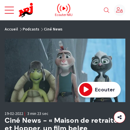
NRJ - Accueil
Ecouter NRJ
vous êtes ici
Accueil
Podcasts
Ciné News
Ecouter
19-02-2022
|
3 min 23 sec
Ciné News - « Maison de retraite »
et Hopper, un film belge