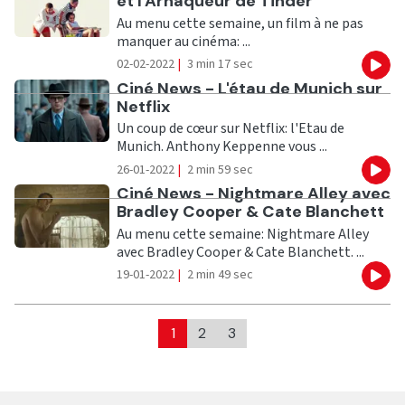
et l'Arnaqueur de Tinder
Au menu cette semaine, un film à ne pas
manquer au cinéma: ...
02-02-2022
|
3 min 17 sec
Eco
Ecouter
Ciné News - L'étau de Munich sur
Netflix
Un coup de cœur sur Netflix: l'Etau de
Munich. Anthony Keppenne vous ...
26-01-2022
|
2 min 59 sec
Eco
Ecouter
Ciné News - Nightmare Alley avec
Bradley Cooper & Cate Blanchett
Au menu cette semaine: Nightmare Alley
avec Bradley Cooper & Cate Blanchett. ...
19-01-2022
|
2 min 49 sec
Eco
1
2
3