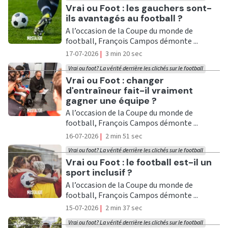
Ecouter
Vrai ou Foot : les gauchers sont-
ils avantagés au football ?
A l’occasion de la Coupe du monde de
football, François Campos démonte ...
17-07-2026
|
3 min 20 sec
Vrai ou foot? La vérité derrière les clichés sur le football
Ecouter
Vrai ou Foot : changer
d'entraîneur fait-il vraiment
gagner une équipe ?
A l’occasion de la Coupe du monde de
football, François Campos démonte ...
16-07-2026
|
2 min 51 sec
Vrai ou foot? La vérité derrière les clichés sur le football
Ecouter
Vrai ou Foot : le football est-il un
sport inclusif ?
A l’occasion de la Coupe du monde de
football, François Campos démonte ...
15-07-2026
|
2 min 37 sec
Vrai ou foot? La vérité derrière les clichés sur le football