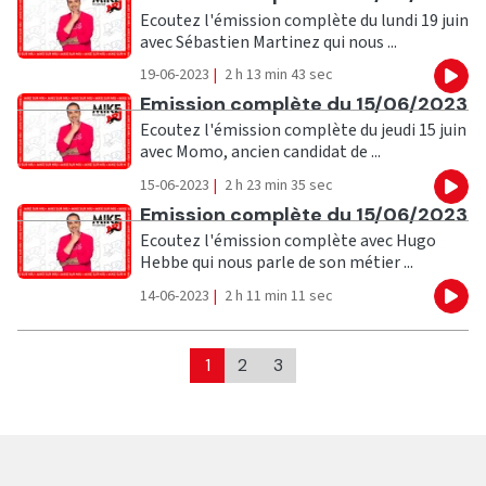
Ecoutez l'émission complète du lundi 19 juin
avec Sébastien Martinez qui nous ...
19-06-2023
|
2 h 13 min 43 sec
Eco
Ecouter
Emission complète du 15/06/2023
Ecoutez l'émission complète du jeudi 15 juin
avec Momo, ancien candidat de ...
15-06-2023
|
2 h 23 min 35 sec
Eco
Ecouter
Emission complète du 15/06/2023
Ecoutez l'émission complète avec Hugo
Hebbe qui nous parle de son métier ...
14-06-2023
|
2 h 11 min 11 sec
Eco
1
2
3