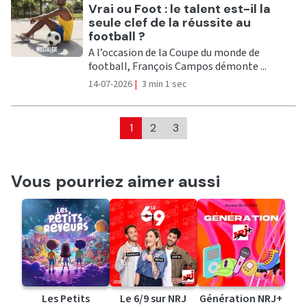
Ecouter
Vrai ou Foot : le talent est-il la
seule clef de la réussite au
football ?
A l’occasion de la Coupe du monde de
football, François Campos démonte ...
14-07-2026
|
3 min 1 sec
1
2
3
Vous pourriez aimer aussi
Les Petits
Le 6/9 sur NRJ
Génération NRJ+