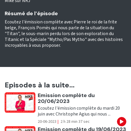
Mike sur NRJ
Résumé de l’épisode
Ecoutez l'émission complète avec Pierre le roi de la frite
belge, François Pomès qui nous parle de la situation du
"Titan", le sous-marin perdu lors de son exploration du
Titanic et la Spéciale "Mytho/Pas Mytho" avec des histoires
incroyables à vous proposer.
Episodes à la suite...
Ecouter
Emission complète du
20/06/2023
Ecoutez l'émission complète du mardi 20
juin avec Christophe Agius qui nous ...
20-06-2023
|
2 h 28 min 37 sec
Eco
Ecouter
Emission complète du 19/06/2023