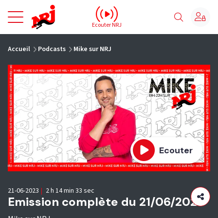
NRJ - Accueil
Ecouter NRJ
vous êtes ici
Accueil
Podcasts
Mike sur NRJ
Ecouter
21-06-2023
|
2 h 14 min 33 sec
Emission complète du 21/06/2023