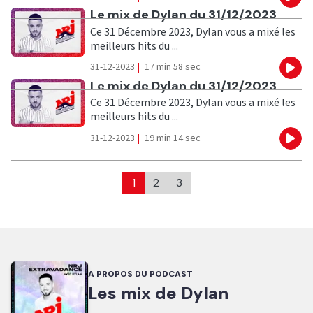
Eco
Ecouter
Le mix de Dylan du 31/12/2023
Ce 31 Décembre 2023, Dylan vous a mixé les
meilleurs hits du ...
31-12-2023
|
17 min 58 sec
Eco
Ecouter
Le mix de Dylan du 31/12/2023
Ce 31 Décembre 2023, Dylan vous a mixé les
meilleurs hits du ...
31-12-2023
|
19 min 14 sec
Eco
1
2
3
A PROPOS DU PODCAST
Les mix de Dylan