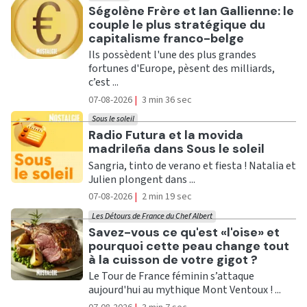
Ecouter
Ségolène Frère et Ian Gallienne: le
couple le plus stratégique du
capitalisme franco-belge
Ils possèdent l'une des plus grandes
fortunes d'Europe, pèsent des milliards,
c’est ...
07-08-2026
|
3 min 36 sec
Sous le soleil
Ecouter
Radio Futura et la movida
madrileña dans Sous le soleil
Sangria, tinto de verano et fiesta ! Natalia et
Julien plongent dans ...
07-08-2026
|
2 min 19 sec
Les Détours de France du Chef Albert
Ecouter
Savez-vous ce qu'est «l'oise» et
pourquoi cette peau change tout
à la cuisson de votre gigot ?
Le Tour de France féminin s’attaque
aujourd'hui au mythique Mont Ventoux ! ...