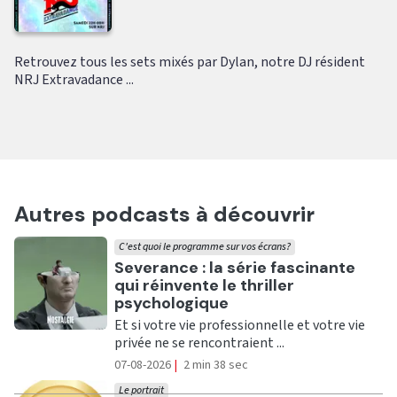
Retrouvez tous les sets mixés par Dylan, notre DJ résident
NRJ Extravadance ...
Autres podcasts à découvrir
C'est quoi le programme sur vos écrans?
Ecouter
Severance : la série fascinante
qui réinvente le thriller
psychologique
Et si votre vie professionnelle et votre vie
privée ne se rencontraient ...
07-08-2026
|
2 min 38 sec
Le portrait