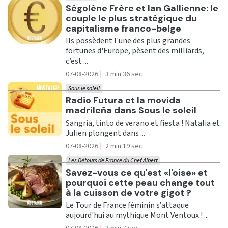
Ecouter
Ségolène Frère et Ian Gallienne: le
couple le plus stratégique du
capitalisme franco-belge
Ils possèdent l'une des plus grandes
fortunes d'Europe, pèsent des milliards,
c’est ...
07-08-2026
|
3 min 36 sec
Sous le soleil
Ecouter
Radio Futura et la movida
madrileña dans Sous le soleil
Sangria, tinto de verano et fiesta ! Natalia et
Julien plongent dans ...
07-08-2026
|
2 min 19 sec
Les Détours de France du Chef Albert
Ecouter
Savez-vous ce qu'est «l'oise» et
pourquoi cette peau change tout
à la cuisson de votre gigot ?
Le Tour de France féminin s’attaque
aujourd'hui au mythique Mont Ventoux ! ...