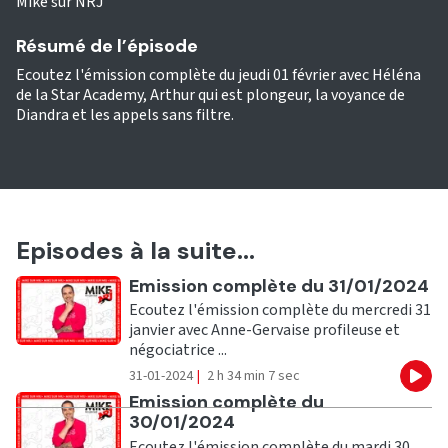
Mike sur NRJ
Résumé de l’épisode
Ecoutez l'émission complète du jeudi 01 février avec Héléna
de la Star Academy, Arthur qui est plongeur, la voyance de
Diandra et les appels sans filtre.
Episodes à la suite...
Ecouter
Emission complète du 31/01/2024
Ecoutez l'émission complète du mercredi 31
janvier avec Anne-Gervaise profileuse et
négociatrice ...
31-01-2024
|
2 h 34 min 7 sec
Eco
Ecouter
Emission complète du
30/01/2024
Ecoutez l'émission complète du mardi 30