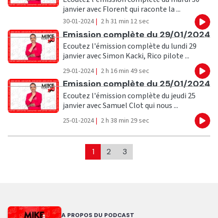
janvier avec Florent qui raconte la ...
30-01-2024
|
2 h 31 min 12 sec
Eco
Ecouter
Emission complète du 29/01/2024
Ecoutez l'émission complète du lundi 29
janvier avec Simon Kacki, Rico pilote ...
29-01-2024
|
2 h 16 min 49 sec
Eco
Ecouter
Emission complète du 25/01/2024
Ecoutez l'émission complète du jeudi 25
janvier avec Samuel Clot qui nous ...
25-01-2024
|
2 h 38 min 29 sec
Eco
1
2
3
A PROPOS DU PODCAST