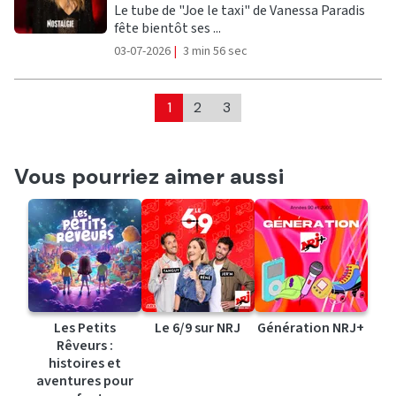
Le tube de "Joe le taxi" de Vanessa Paradis
fête bientôt ses ...
03-07-2026
|
3 min 56 sec
1
2
3
Vous pourriez aimer aussi
Les Petits
Le 6/9 sur NRJ
Génération NRJ+
Rêveurs :
histoires et
aventures pour