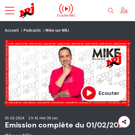
NRJ - Accueil
Ecouter NRJ
vous êtes ici
Accueil
Podcasts
Mike sur NRJ
Ecouter
01-02-2024
|
2 h 41 min 36 sec
Emission complète du 01/02/2024