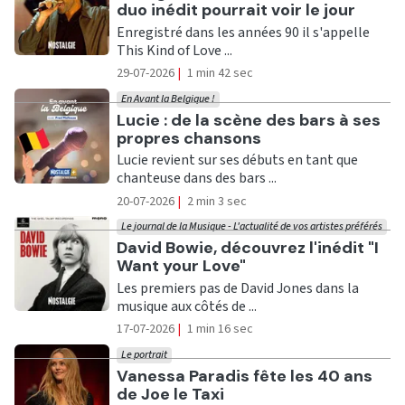
duo inédit pourrait voir le jour
Enregistré dans les années 90 il s'appelle
This Kind of Love ...
29-07-2026
|
1 min 42 sec
En Avant la Belgique !
Ecouter
Lucie : de la scène des bars à ses
propres chansons
Lucie revient sur ses débuts en tant que
chanteuse dans des bars ...
20-07-2026
|
2 min 3 sec
Le journal de la Musique - L'actualité de vos artistes préférés
Ecouter
David Bowie, découvrez l'inédit "I
Want your Love"
Les premiers pas de David Jones dans la
musique aux côtés de ...
17-07-2026
|
1 min 16 sec
Le portrait
Ecouter
Vanessa Paradis fête les 40 ans
de Joe le Taxi