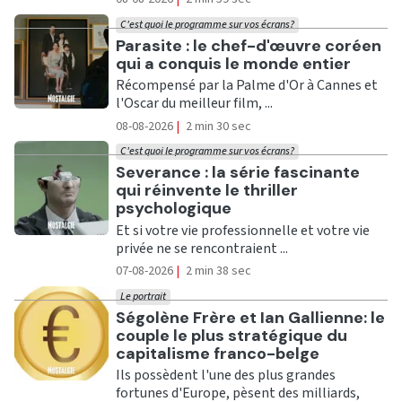
C'est quoi le programme sur vos écrans?
Ecouter
Parasite : le chef-d'œuvre coréen
qui a conquis le monde entier
Récompensé par la Palme d'Or à Cannes et
l'Oscar du meilleur film, ...
08-08-2026
|
2 min 30 sec
C'est quoi le programme sur vos écrans?
Ecouter
Severance : la série fascinante
qui réinvente le thriller
psychologique
Et si votre vie professionnelle et votre vie
privée ne se rencontraient ...
07-08-2026
|
2 min 38 sec
Le portrait
Ecouter
Ségolène Frère et Ian Gallienne: le
couple le plus stratégique du
capitalisme franco-belge
Ils possèdent l'une des plus grandes
fortunes d'Europe, pèsent des milliards,