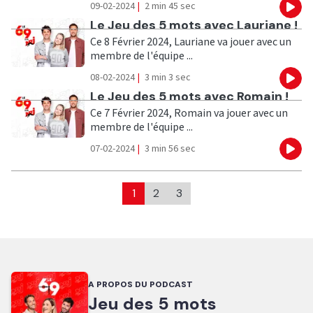
09-02-2024
|
2 min 45 sec
Eco
Ecouter
Le Jeu des 5 mots avec Lauriane !
Ce 8 Février 2024, Lauriane va jouer avec un
membre de l'équipe ...
08-02-2024
|
3 min 3 sec
Eco
Ecouter
Le Jeu des 5 mots avec Romain !
Ce 7 Février 2024, Romain va jouer avec un
membre de l'équipe ...
07-02-2024
|
3 min 56 sec
Eco
1
2
3
A PROPOS DU PODCAST
Jeu des 5 mots