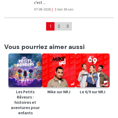
c’est ...
07-08-2026
|
3 min 36 sec
1
2
3
Vous pourriez aimer aussi
Les Petits
Mike sur NRJ
Le 6/9 sur NRJ
Rêveurs :
histoires et
aventures pour
enfants