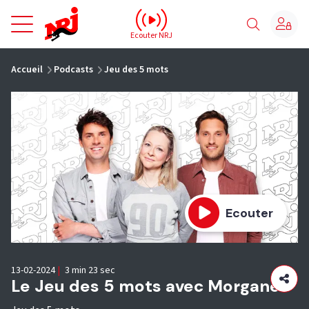
NRJ - Accueil
Ecouter NRJ
vous êtes ici
Accueil
Podcasts
Jeu des 5 mots
Ecouter
13-02-2024
|
3 min 23 sec
Le Jeu des 5 mots avec Morgane !