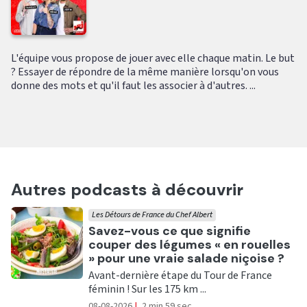
L'équipe vous propose de jouer avec elle chaque matin. Le but
? Essayer de répondre de la même manière lorsqu'on vous
donne des mots et qu'il faut les associer à d'autres. ...
Autres podcasts à découvrir
Les Détours de France du Chef Albert
Ecouter
Savez-vous ce que signifie
couper des légumes « en rouelles
» pour une vraie salade niçoise ?
Avant-dernière étape du Tour de France
féminin ! Sur les 175 km ...
08-08-2026
|
2 min 59 sec