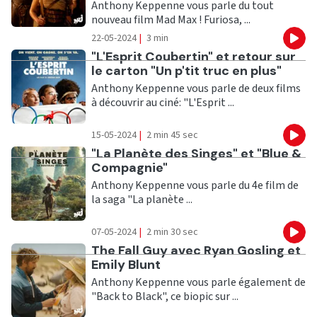
Anthony Keppenne vous parle du tout
nouveau film Mad Max ! Furiosa, ...
22-05-2024
|
3 min
Eco
Ecouter
"L'Esprit Coubertin" et retour sur
le carton "Un p'tit truc en plus"
Anthony Keppenne vous parle de deux films
à découvrir au ciné: "L'Esprit ...
15-05-2024
|
2 min 45 sec
Eco
Ecouter
"La Planète des Singes" et "Blue &
Compagnie"
Anthony Keppenne vous parle du 4e film de
la saga "La planète ...
07-05-2024
|
2 min 30 sec
Eco
Ecouter
The Fall Guy avec Ryan Gosling et
Emily Blunt
Anthony Keppenne vous parle également de
"Back to Black", ce biopic sur ...