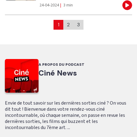
24-04-2024
|
3 min
Eco
1
2
3
A PROPOS DU PODCAST
Ciné News
Envie de tout savoir sur les dernières sorties ciné ? On vous
dit tout ! Bienvenue dans votre rendez-vous ciné
incontournable, où chaque semaine, on passe en revue les
dernières sorties, les films qui buzzent et les
incontournables du 7ème art. ...