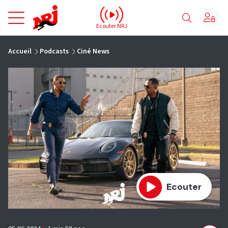
NRJ - Accueil
Ecouter NRJ
vous êtes ici
Accueil
Podcasts
Ciné News
Ecouter