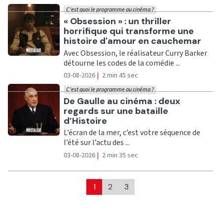
C'est quoi le programme au cinéma ?
Ecouter
« Obsession » : un thriller
horrifique qui transforme une
histoire d'amour en cauchemar
Avec Obsession, le réalisateur Curry Barker
détourne les codes de la comédie ...
03-08-2026
|
2 min 45 sec
C'est quoi le programme au cinéma ?
Ecouter
De Gaulle au cinéma : deux
regards sur une bataille
d’Histoire
L’écran de la mer, c’est votre séquence de
l’été sur l’actu des ...
03-08-2026
|
2 min 35 sec
1
2
3