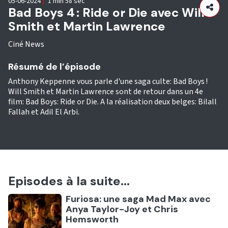
05-06-2024
|
1 min 58 sec
Bad Boys 4 : Ride or Die avec Will
Smith et Martin Lawrence
Ciné News
Résumé de l’épisode
Anthony Keppenne vous parle d'une saga culte: Bad Boys !
Will Smith et Martin Lawrence sont de retour dans un 4e
film: Bad Boys: Ride or Die. A la réalisation deux belges: Bilall
Fallah et Adil El Arbi.
Episodes à la suite...
Ecouter
Furiosa: une saga Mad Max avec
Anya Taylor-Joy et Chris
Hemsworth