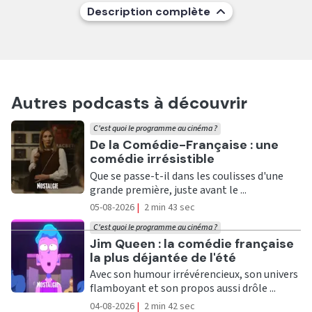
Description complète
Autres podcasts à découvrir
C'est quoi le programme au cinéma ?
Ecouter
De la Comédie-Française : une
comédie irrésistible
Que se passe-t-il dans les coulisses d'une
grande première, juste avant le ...
05-08-2026
|
2 min 43 sec
C'est quoi le programme au cinéma ?
Ecouter
Jim Queen : la comédie française
la plus déjantée de l'été
Avec son humour irrévérencieux, son univers
flamboyant et son propos aussi drôle ...
04-08-2026
|
2 min 42 sec