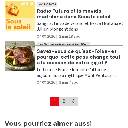
Sous le soleil
Ecouter
Radio Futura et la movida
madrileña dans Sous le soleil
Sangria, tinto de verano et fiesta ! Natalia et
Julien plongent dans ...
07-08-2026
|
2 min 19 sec
Les Détours de France du Chef Albert
Ecouter
Savez-vous ce qu'est «l'oise» et
pourquoi cette peau change tout
à la cuisson de votre gigot ?
Le Tour de France féminin s’attaque
aujourd'hui au mythique Mont Ventoux ! ...
07-08-2026
|
3 min 7 sec
1
2
3
Vous pourriez aimer aussi