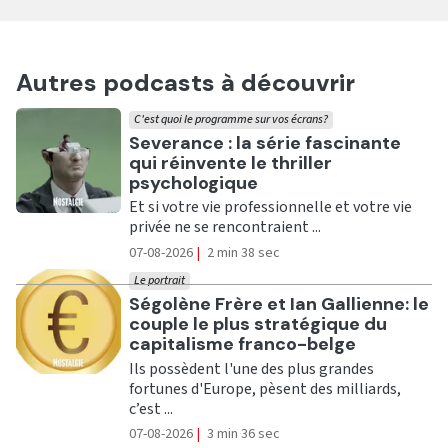
Autres podcasts à découvrir
C'est quoi le programme sur vos écrans?
Ecouter
Severance : la série fascinante
qui réinvente le thriller
psychologique
Et si votre vie professionnelle et votre vie
privée ne se rencontraient ...
07-08-2026
|
2 min 38 sec
Le portrait
Ecouter
Ségolène Frère et Ian Gallienne: le
couple le plus stratégique du
capitalisme franco-belge
Ils possèdent l'une des plus grandes
fortunes d'Europe, pèsent des milliards,
c’est ...
07-08-2026
|
3 min 36 sec