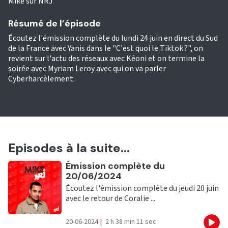
Mike sur NRJ
Résumé de l’épisode
Écoutez l'émission complète du lundi 24 juin en direct du Sud
de la France avec Yanis dans le "C'est quoi le Tiktok ?", on
revient sur l'actu des réseaux avec Kéoni et on termine la
soirée avec Myriam Leroy avec qui on va parler
Cyberharcèlement.
Episodes à la suite...
Ecouter
Émission complète du
20/06/2024
Écoutez l'émission complète du jeudi 20 juin
avec le retour de Coralie ...
20-06-2024
|
2 h 38 min 11 sec
Eco