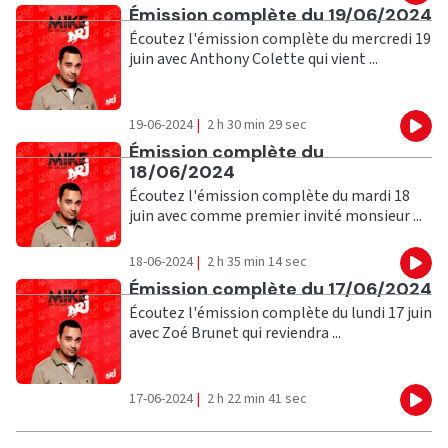
Ecouter
Émission complète du 19/06/2024
Écoutez l'émission complète du mercredi 19
juin avec Anthony Colette qui vient ...
19-06-2024
|
2 h 30 min 29 sec
Eco
Ecouter
Émission complète du
18/06/2024
Écoutez l'émission complète du mardi 18
juin avec comme premier invité monsieur ...
18-06-2024
|
2 h 35 min 14 sec
Eco
Ecouter
Émission complète du 17/06/2024
Écoutez l'émission complète du lundi 17 juin
avec Zoé Brunet qui reviendra ...
17-06-2024
|
2 h 22 min 41 sec
Eco