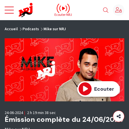
NRJ - Accueil
Ecouter NRJ
vous êtes ici
Accueil
Podcasts
Mike sur NRJ
Ecouter
24-06-2024
|
2 h 19 min 38 sec
Émission complète du 24/06/2024