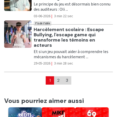
Le principe du jeu est désormais bien connu
des auditeurs : Oli ...
03-06-2026
|
3 min 22 sec
Y'a de l'idée
Ecouter
Harcèlement scolaire : Escape
Bullying, l'escape game qui
transforme les témoins en
acteurs
Et si un jeu pouvait aider à comprendre les
mécanismes du harcèlement ...
29-05-2026
|
3 min 28 sec
1
2
3
Vous pourriez aimer aussi