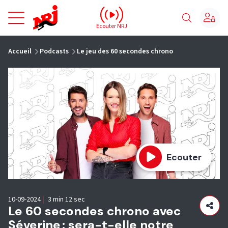
NRJ - Accueil
Ecouter NRJ
vous êtes ici
Accueil
Podcasts
Le jeu des 60 secondes chrono
Ecouter
10-09-2024
|
3 min 12 sec
Le 60 secondes chrono avec
Séverine : sera-t-elle notre