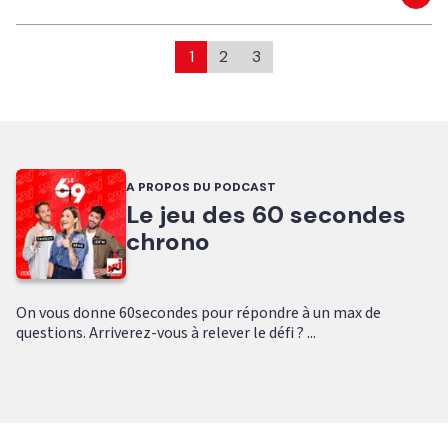
Eco
1
2
3
A PROPOS DU PODCAST
Le jeu des 60 secondes
chrono
On vous donne 60secondes pour répondre à un max de
questions. Arriverez-vous à relever le défi ? ...