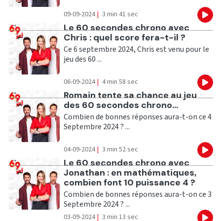
09-09-2024
|
3 min 41 sec
Eco
Ecouter
Le 60 secondes chrono avec
Chris : quel score fera-t-il ?
Ce 6 septembre 2024, Chris est venu pour le
jeu des 60 ...
06-09-2024
|
4 min 58 sec
Eco
Ecouter
Romain tente sa chance au jeu
des 60 secondes chrono...
Combien de bonnes réponses aura-t-on ce 4
Septembre 2024 ? ...
04-09-2024
|
3 min 52 sec
Eco
Ecouter
Le 60 secondes chrono avec
Jonathan : en mathématiques,
combien font 10 puissance 4 ?
Combien de bonnes réponses aura-t-on ce 3
Septembre 2024 ? ...
03-09-2024
|
3 min 13 sec