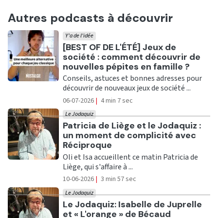
Autres podcasts à découvrir
Y'a de l'idée
Ecouter
[BEST OF DE L'ÉTÉ] Jeux de
société : comment découvrir de
nouvelles pépites en famille ?
Conseils, astuces et bonnes adresses pour
découvrir de nouveaux jeux de société ...
06-07-2026
|
4 min 7 sec
Le Jodaquiz
Ecouter
Patricia de Liège et le Jodaquiz :
un moment de complicité avec
Réciproque
Oli et Isa accueillent ce matin Patricia de
Liège, qui s'affaire à ...
10-06-2026
|
3 min 57 sec
Le Jodaquiz
Ecouter
Le Jodaquiz: Isabelle de Juprelle
et « L'orange » de Bécaud