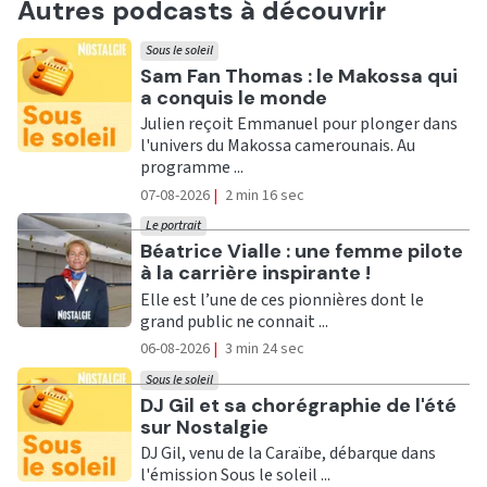
Autres podcasts à découvrir
Sous le soleil
Ecouter
Sam Fan Thomas : le Makossa qui
a conquis le monde
Julien reçoit Emmanuel pour plonger dans
l'univers du Makossa camerounais. Au
programme ...
07-08-2026
|
2 min 16 sec
Le portrait
Ecouter
Béatrice Vialle : une femme pilote
à la carrière inspirante !
Elle est l’une de ces pionnières dont le
grand public ne connait ...
06-08-2026
|
3 min 24 sec
Sous le soleil
Ecouter
DJ Gil et sa chorégraphie de l'été
sur Nostalgie
DJ Gil, venu de la Caraïbe, débarque dans
l'émission Sous le soleil ...