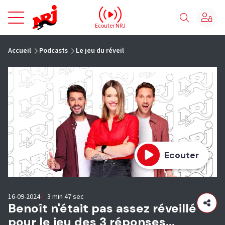
NRJ - Accueil
Ecouter NRJ
vous êtes ici
Accueil
Podcasts
Le jeu du réveil
Ecouter
16-09-2024
|
3 min 47 sec
Benoît n'était pas assez réveillé
pour le jeu des 3 réponses...