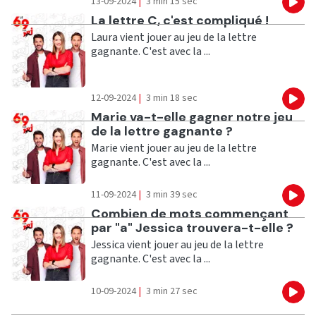
13-09-2024
|
3 min 15 sec
Eco
Ecouter
La lettre C, c'est compliqué !
Laura vient jouer au jeu de la lettre
gagnante. C'est avec la ...
12-09-2024
|
3 min 18 sec
Eco
Ecouter
Marie va-t-elle gagner notre jeu
de la lettre gagnante ?
Marie vient jouer au jeu de la lettre
gagnante. C'est avec la ...
11-09-2024
|
3 min 39 sec
Eco
Ecouter
Combien de mots commençant
par "a" Jessica trouvera-t-elle ?
Jessica vient jouer au jeu de la lettre
gagnante. C'est avec la ...
10-09-2024
|
3 min 27 sec
Eco