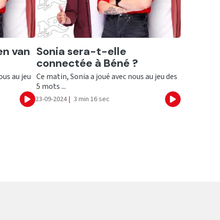
Ecouter
en van
Sonia sera-t-elle
connectée à Béné ?
ous au jeu
Ce matin, Sonia a joué avec nous au jeu des
5 mots ...
23-09-2024
|
3 min 16 sec
Ecouter
Ecouter