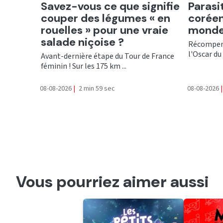
Ecouter
Ecout
Savez-vous ce que signifie
Parasi
couper des légumes « en
coréen
rouelles » pour une vraie
monde
salade niçoise ?
Récompens
l'Oscar du 
Avant-dernière étape du Tour de France
féminin ! Sur les 175 km ...
08-08-2026
|
2 min 59 sec
08-08-2026
|
Vous pourriez aimer aussi