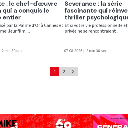
er
Ecouter
te : le chef-d'œuvre
Severance : la série
 qui a conquis le
fascinante qui réinve
 entier
thriller psychologiqu
é par la Palme d'Or à Cannes et
Et si votre vie professionnelle et
meilleur film, ...
privée ne se rencontraient ...
2 min 30 sec
07-08-2026
|
2 min 38 sec
1
2
3