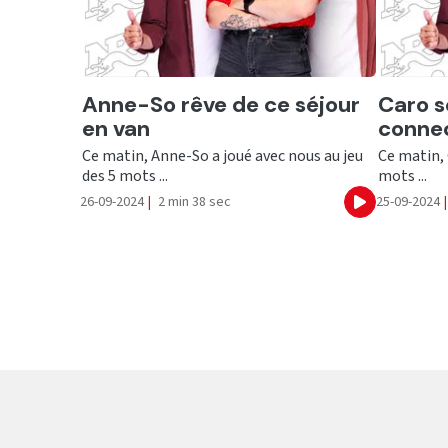
Ecouter
Ecout
Anne-So rêve de ce séjour
Caro s
en van
connec
Ce matin, Anne-So a joué avec nous au jeu
Ce matin, 
des 5 mots ...
mots ...
26-09-2024
|
2 min 38 sec
25-09-2024
|
Ecouter