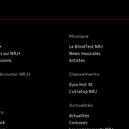
Musique
+
Le BlindTest NRJ
és sur NRJ+
News musicales
ssions
Artistes
couter NRJ+
Classements
Euro Hot 30
L'utratop NRJ
Actualités
ts
Actualités
ark
Concours