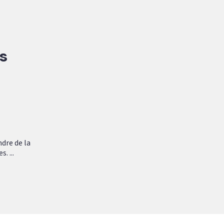
s
ndre de la
. ...