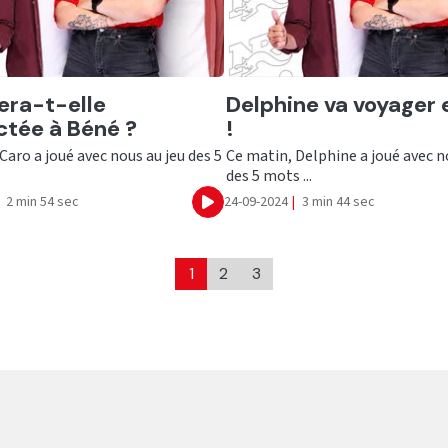
er
Ecouter
era-t-elle
Delphine va voyager 
tée à Béné ?
!
Caro a joué avec nous au jeu des 5
Ce matin, Delphine a joué avec n
des 5 mots ...
2 min 54 sec
24-09-2024
|
3 min 44 sec
Ecouter
1
2
3