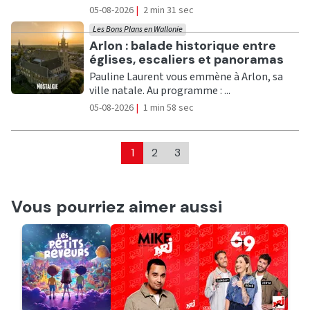
05-08-2026
|
2 min 31 sec
Les Bons Plans en Wallonie
Ecouter
Arlon : balade historique entre
églises, escaliers et panoramas
Pauline Laurent vous emmène à Arlon, sa
ville natale. Au programme : ...
05-08-2026
|
1 min 58 sec
1
2
3
Vous pourriez aimer aussi