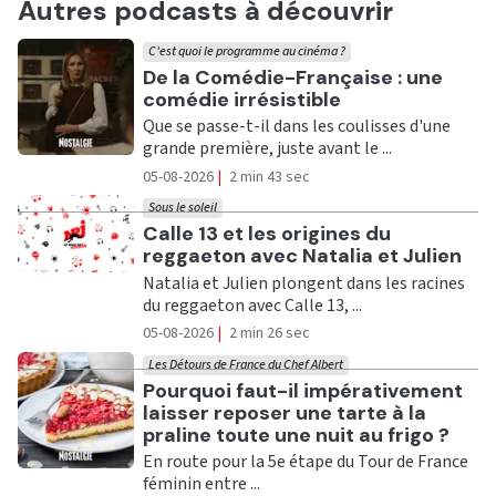
Autres podcasts à découvrir
C'est quoi le programme au cinéma ?
Ecouter
De la Comédie-Française : une
comédie irrésistible
Que se passe-t-il dans les coulisses d'une
grande première, juste avant le ...
05-08-2026
|
2 min 43 sec
Sous le soleil
Ecouter
Calle 13 et les origines du
reggaeton avec Natalia et Julien
Natalia et Julien plongent dans les racines
du reggaeton avec Calle 13, ...
05-08-2026
|
2 min 26 sec
Les Détours de France du Chef Albert
Ecouter
Pourquoi faut-il impérativement
laisser reposer une tarte à la
praline toute une nuit au frigo ?
En route pour la 5e étape du Tour de France
féminin entre ...