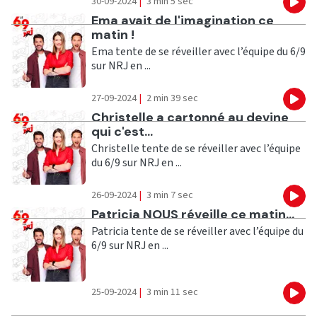
30-09-2024
|
3 min 5 sec
Eco
Ecouter
Ema avait de l'imagination ce
matin !
Ema tente de se réveiller avec l’équipe du 6/9
sur NRJ en ...
27-09-2024
|
2 min 39 sec
Eco
Ecouter
Christelle a cartonné au devine
qui c'est...
Christelle tente de se réveiller avec l’équipe
du 6/9 sur NRJ en ...
26-09-2024
|
3 min 7 sec
Eco
Ecouter
Patricia NOUS réveille ce matin...
Patricia tente de se réveiller avec l’équipe du
6/9 sur NRJ en ...
25-09-2024
|
3 min 11 sec
Eco