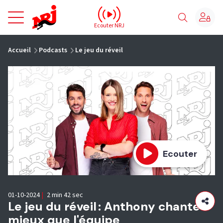
NRJ - Accueil
Ecouter NRJ
vous êtes ici
Accueil
Podcasts
Le jeu du réveil
Ecouter
01-10-2024
|
2 min 42 sec
Le jeu du réveil : Anthony chante
mieux que l'équipe