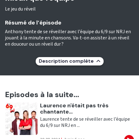
Le jeu du réveil
Résumé de l’épisode
Anthony tente de se réveiller avec l’équipe du 6/9 sur NRJ en
jouant à la minute en chansons. Va-t-on assister à un réveil
en douceur ou un réveil dur ?
Description complète
Episodes à la suite...
Ecouter
Laurence n'était pas très
chantante...
Laurence tente de se réveiller avec l’équipe
du 6/9 sur NRJ en ...