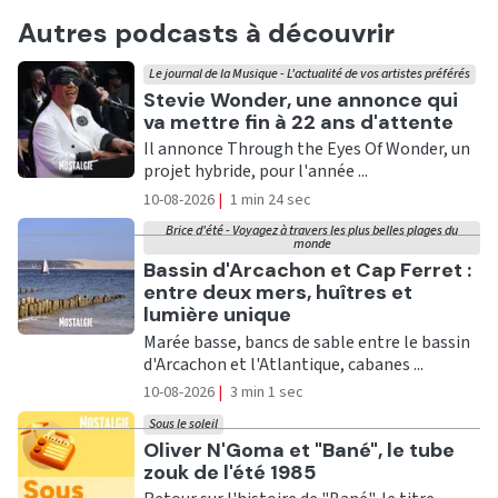
Autres podcasts à découvrir
Le journal de la Musique - L'actualité de vos artistes préférés
Ecouter
Stevie Wonder, une annonce qui
va mettre fin à 22 ans d'attente
Il annonce Through the Eyes Of Wonder, un
projet hybride, pour l'année ...
10-08-2026
|
1 min 24 sec
Brice d'été - Voyagez à travers les plus belles plages du
monde
Ecouter
Bassin d'Arcachon et Cap Ferret :
entre deux mers, huîtres et
lumière unique
Marée basse, bancs de sable entre le bassin
d'Arcachon et l'Atlantique, cabanes ...
10-08-2026
|
3 min 1 sec
Sous le soleil
Ecouter
Oliver N'Goma et "Bané", le tube
zouk de l'été 1985