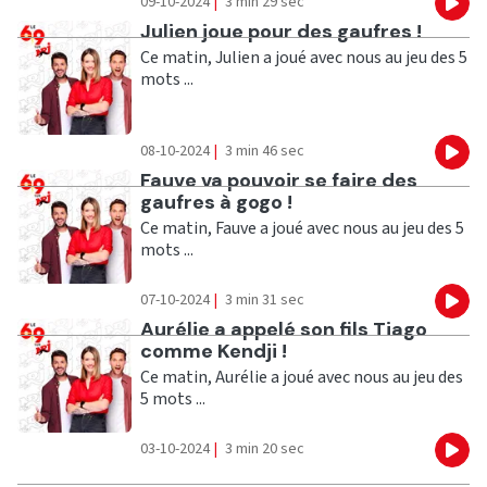
09-10-2024
|
3 min 29 sec
Eco
Ecouter
Julien joue pour des gaufres !
Ce matin, Julien a joué avec nous au jeu des 5
mots ...
08-10-2024
|
3 min 46 sec
Eco
Ecouter
Fauve va pouvoir se faire des
gaufres à gogo !
Ce matin, Fauve a joué avec nous au jeu des 5
mots ...
07-10-2024
|
3 min 31 sec
Eco
Ecouter
Aurélie a appelé son fils Tiago
comme Kendji !
Ce matin, Aurélie a joué avec nous au jeu des
5 mots ...
03-10-2024
|
3 min 20 sec
Eco