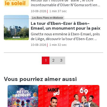
Retour sur l'histoire de "Bané", le titre
incontournable d'Oliver N'Goma sorti en ...
10-08-2026
|
1 min 37 sec
Les Bons Plans en Wallonie
Ecouter
La tour d'Eben-Ezer à Eben-
Emael, un monument pour la paix
Ginette nous emmène à Eben-Emael, près
de Liège, découvrir la tour d'Eben-Ezer. ...
10-08-2026
|
1 min 32 sec
1
2
3
Vous pourriez aimer aussi