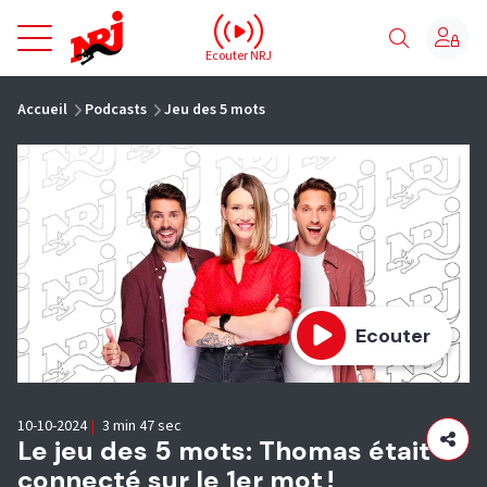
NRJ - Accueil
Ecouter NRJ
vous êtes ici
Accueil
Podcasts
Jeu des 5 mots
Ecouter
10-10-2024
|
3 min 47 sec
Le jeu des 5 mots: Thomas était
connecté sur le 1er mot !