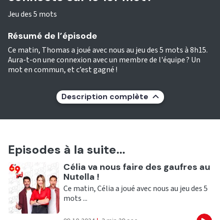
Jeu des 5 mots
Résumé de l’épisode
Ce matin, Thomas a joué avec nous au jeu des 5 mots à 8h15.
Aura-t-on une connexion avec un membre de l'équipe ? Un
mot en commun, et c’est gagné !
Description complète
Episodes à la suite...
Ecouter
Célia va nous faire des gaufres au
Nutella !
Ce matin, Célia a joué avec nous au jeu des 5
mots ...