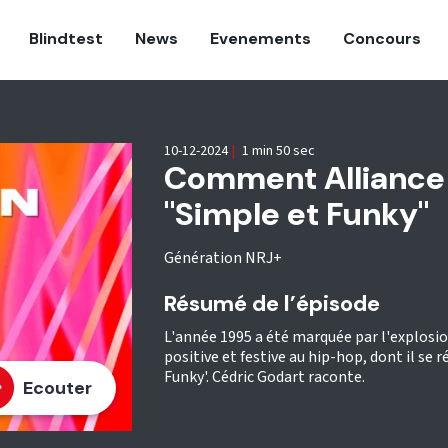
Blindtest
News
Evenements
Concours
10-12-2024
|
1 min 50 sec
Comment Alliance 
"Simple et Funky"
Génération NRJ+
Résumé de l’épisode
L'année 1995 a été marquée par l'explosio
positive et festive au hip-hop, dont il se 
Funky'. Cédric Godart raconte.
Ecouter