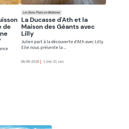
Les Bons Plans en Wallonie
Ecouter
uisson
La Ducasse d'Ath et la
e de
Maison des Géants avec
une
Lilly
?
Julien part à la découverte d'Ath avec Lilly.
Elle nous présente la ...
rance
06-08-2026
|
1 min 31 sec