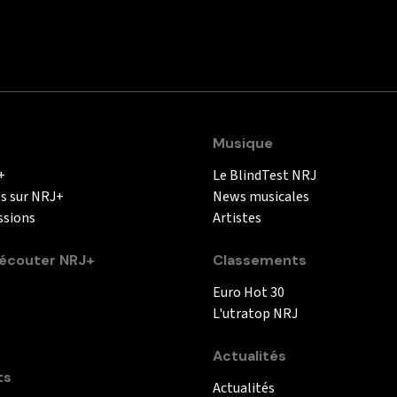
Musique
+
Le BlindTest NRJ
és sur NRJ+
News musicales
ssions
Artistes
couter NRJ+
Classements
Euro Hot 30
L'utratop NRJ
Actualités
ts
Actualités