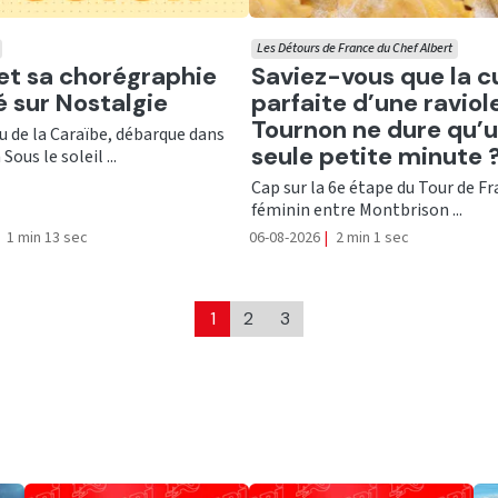
Les Détours de France du Chef Albert
er
Ecouter
 et sa chorégraphie
Saviez-vous que la c
té sur Nostalgie
parfaite d’une raviol
Tournon ne dure qu’
nu de la Caraïbe, débarque dans
seule petite minute 
Sous le soleil ...
Cap sur la 6e étape du Tour de F
féminin entre Montbrison ...
1 min 13 sec
06-08-2026
|
2 min 1 sec
1
2
3