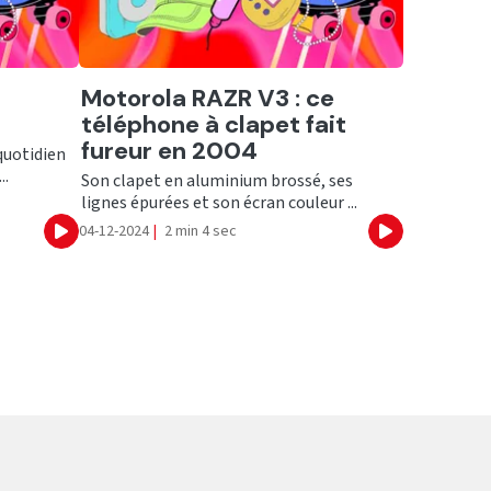
Ecouter
Motorola RAZR V3 : ce
téléphone à clapet fait
fureur en 2004
quotidien
..
Son clapet en aluminium brossé, ses
lignes épurées et son écran couleur ...
04-12-2024
|
2 min 4 sec
Ecouter
Ecouter