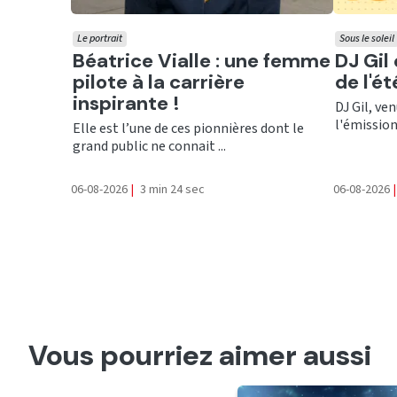
Le portrait
Sous le soleil
Ecouter
Ecout
Béatrice Vialle : une femme
DJ Gil
pilote à la carrière
de l'é
inspirante !
DJ Gil, ve
l'émission 
Elle est l’une de ces pionnières dont le
grand public ne connait ...
06-08-2026
|
3 min 24 sec
06-08-2026
|
Vous pourriez aimer aussi