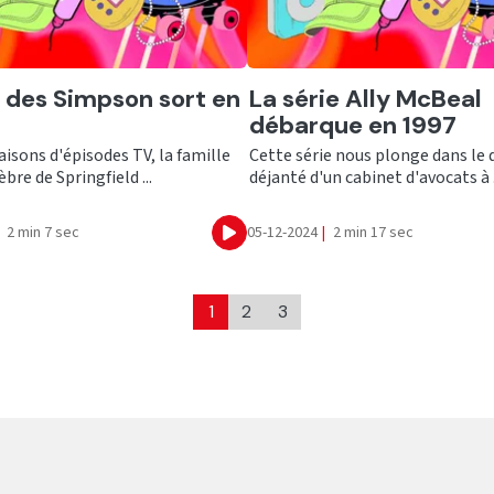
er
Ecouter
m des Simpson sort en
La série Ally McBeal
débarque en 1997
aisons d'épisodes TV, la famille
Cette série nous plonge dans le 
èbre de Springfield ...
déjanté d'un cabinet d'avocats à .
2 min 7 sec
05-12-2024
|
2 min 17 sec
Ecouter
1
2
3