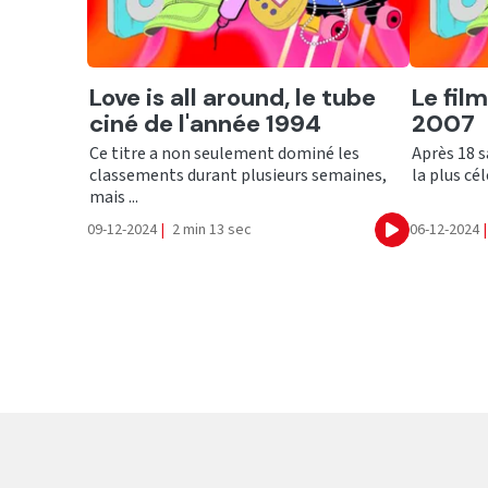
Ecouter
Ecout
Love is all around, le tube
Le fil
ciné de l'année 1994
2007
Ce titre a non seulement dominé les
Après 18 s
classements durant plusieurs semaines,
la plus cél
mais ...
09-12-2024
|
2 min 13 sec
06-12-2024
|
Ecouter