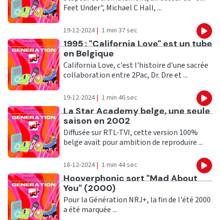
Feet Under", Michael C Hall, ...
19-12-2024
|
1 min 37 sec
Eco
Ecouter
1995 : "California Love" est un tube
en Belgique
California Love, c'est l'histoire d'une sacrée
collaboration entre 2Pac, Dr. Dre et ...
19-12-2024
|
1 min 46 sec
Eco
Ecouter
La Star Academy belge, une seule
saison en 2002
Diffusée sur RTL-TVI, cette version 100%
belge avait pour ambition de reproduire ...
18-12-2024
|
1 min 44 sec
Eco
Ecouter
Hooverphonic sort "Mad About
You" (2000)
Pour la Génération NRJ+, la fin de l'été 2000
a été marquée ...