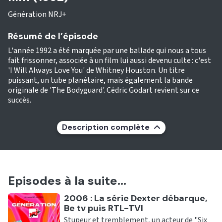
Génération NRJ+
Résumé de l’épisode
L'année 1992 a été marquée par une ballade qui nous a tous
fait frissonner, associée à un film lui aussi devenu culte : c'est
'I Will Always Love You' de Whitney Houston. Un titre
puissant, un tube planétaire, mais également la bande
originale de 'The Bodyguard'. Cédric Godart revient sur ce
succès.
Description complète
Episodes à la suite...
Ecouter
2006 : La série Dexter débarque,
Be tv puis RTL-TVI
Stupeur et tremblement, un acteur de "Six