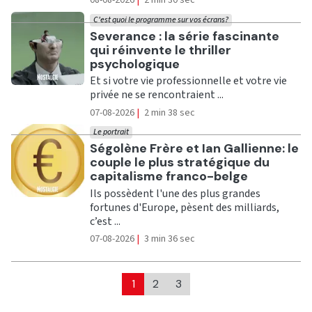
08-08-2026
|
2 min 30 sec
C'est quoi le programme sur vos écrans?
Ecouter
Severance : la série fascinante
qui réinvente le thriller
psychologique
Et si votre vie professionnelle et votre vie
privée ne se rencontraient ...
07-08-2026
|
2 min 38 sec
Le portrait
Ecouter
Ségolène Frère et Ian Gallienne: le
couple le plus stratégique du
capitalisme franco-belge
Ils possèdent l'une des plus grandes
fortunes d'Europe, pèsent des milliards,
c’est ...
07-08-2026
|
3 min 36 sec
1
2
3