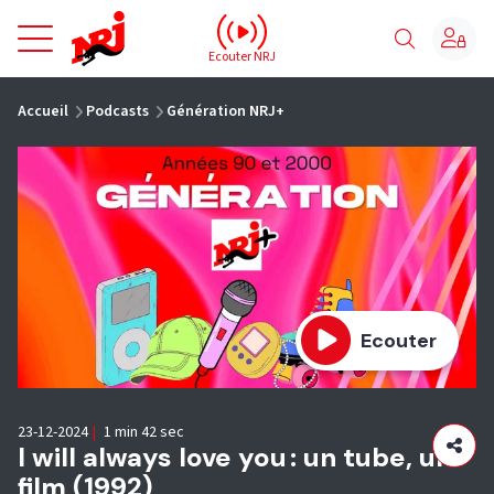
NRJ - Accueil
Ecouter NRJ
vous êtes ici
Accueil
Podcasts
Génération NRJ+
Ecouter
23-12-2024
|
1 min 42 sec
I will always love you : un tube, un
film (1992)