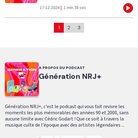
17-12-2024
|
1 min 38 sec
Eco
1
2
3
A PROPOS DU PODCAST
Génération NRJ+
Génération NRJ+, c'est le podcast qui vous fait revivre les
moments les plus mémorables des années 90 et 2000, sans
aucune limite avec Cédric Godart ! Que ce soit à travers la
musique culte de l'époque avec des artistes légendaires ...