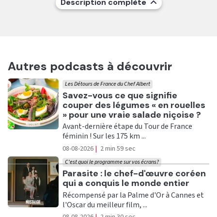
Description complète
Autres podcasts à découvrir
Les Détours de France du Chef Albert
Ecouter
Savez-vous ce que signifie
couper des légumes « en rouelles
» pour une vraie salade niçoise ?
Avant-dernière étape du Tour de France
féminin ! Sur les 175 km ...
08-08-2026
|
2 min 59 sec
C'est quoi le programme sur vos écrans?
Ecouter
Parasite : le chef-d'œuvre coréen
qui a conquis le monde entier
Récompensé par la Palme d'Or à Cannes et
l'Oscar du meilleur film, ...