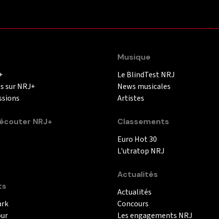
Musique
+
Le BlindTest NRJ
és sur NRJ+
News musicales
ssions
Artistes
couter NRJ+
Classements
Euro Hot 30
L'utratop NRJ
Actualités
ts
Actualités
ark
Concours
our
Les engagements NRJ