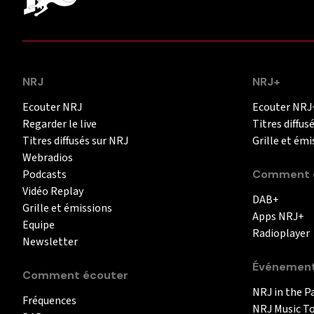
NRJ
NRJ+
Ecouter NRJ
Ecouter NRJ
Regarder le live
Titres diffus
Titres diffusés sur NRJ
Grille et émi
Webradios
Podcasts
Comment é
Vidéo Replay
DAB+
Grille et émissions
Apps NRJ+
Equipe
Radioplayer
Newsletter
Événemen
Comment écouter
NRJ in the P
Fréquences
NRJ Music T