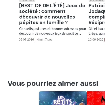
Ecouter
Ecout
[BEST OF DE L'ÉTÉ] Jeux de
Patrici
société : comment
Jodaqu
découvrir de nouvelles
compli
pépites en famille ?
Récip
Conseils, astuces et bonnes adresses pour
Oli et Isa
découvrir de nouveaux jeux de société ...
Liège, qui s
06-07-2026
|
4 min 7 sec
10-06-2026
|
Vous pourriez aimer aussi