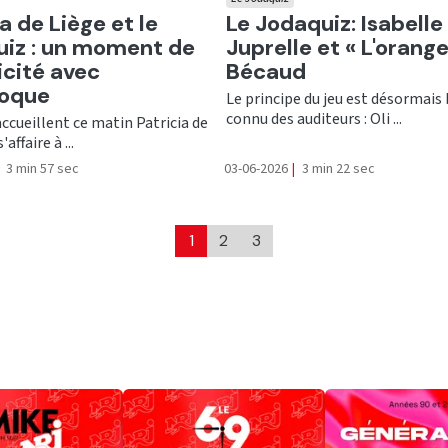
er
Ecouter
a de Liège et le
Le Jodaquiz: Isabelle
iz : un moment de
Juprelle et « L'orange
cité avec
Bécaud
roque
Le principe du jeu est désormais
connu des auditeurs : Oli ...
 accueillent ce matin Patricia de
'affaire à ...
3 min 57 sec
03-06-2026
|
3 min 22 sec
1
2
3