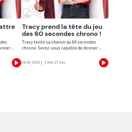
Ecouter
attre
Tracy prend la tête du jeu
des 60 secondes chrono !
ndes
Tracy tente sa chance au 60 secondes
nner ...
chrono. Serez-vous capable de donner ...
16-01-2025
|
3 min 27 sec
Ecouter
Ecouter