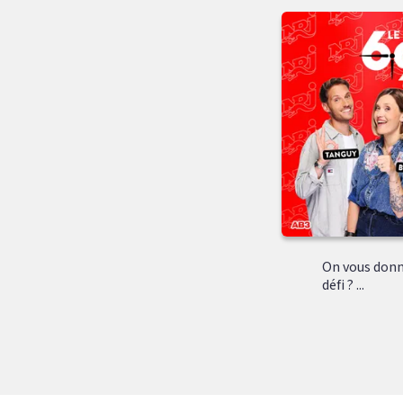
On vous donn
défi ? ...