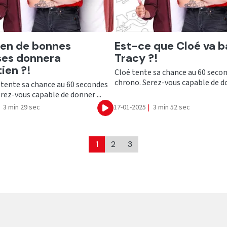
er
Ecouter
en de bonnes
Est-ce que Cloé va b
ses donnera
Tracy ?!
ien ?!
Cloé tente sa chance au 60 seco
chrono. Serez-vous capable de do
 tente sa chance au 60 secondes
rez-vous capable de donner ...
3 min 29 sec
17-01-2025
|
3 min 52 sec
Ecouter
1
2
3