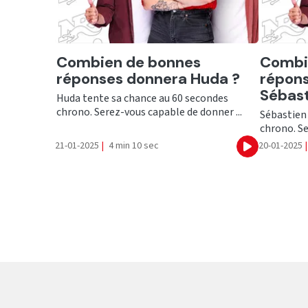
Ecouter
Ecout
Combien de bonnes
Combi
réponses donnera Huda ?
répon
Sébast
Huda tente sa chance au 60 secondes
chrono. Serez-vous capable de donner ...
Sébastien
chrono. Se
21-01-2025
|
4 min 10 sec
20-01-2025
|
Ecouter