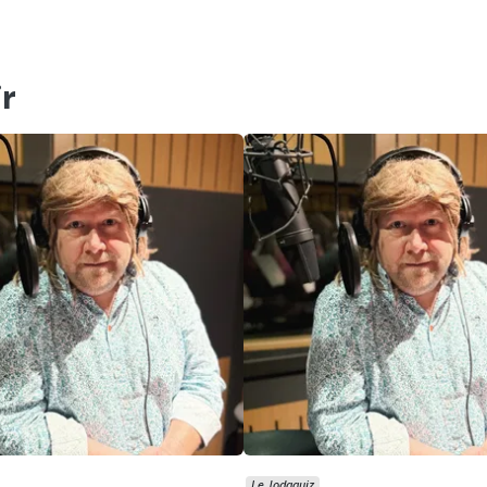
r
Le Jodaquiz