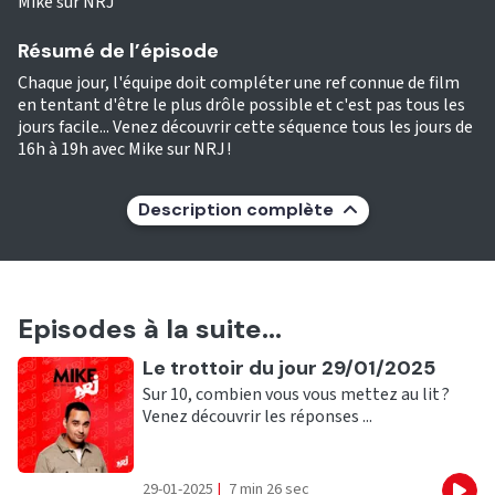
Mike sur NRJ
Résumé de l’épisode
Chaque jour, l'équipe doit compléter une ref connue de film
en tentant d'être le plus drôle possible et c'est pas tous les
jours facile... Venez découvrir cette séquence tous les jours de
16h à 19h avec Mike sur NRJ !
Description complète
Episodes à la suite...
Ecouter
Le trottoir du jour 29/01/2025
Sur 10, combien vous vous mettez au lit ?
Venez découvrir les réponses ...
29-01-2025
|
7 min 26 sec