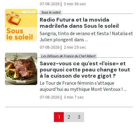
07-08-2026
|
3 min 36 sec
Sous le soleil
Ecouter
Radio Futura et la movida
madrileña dans Sous le soleil
Sangria, tinto de verano et fiesta ! Natalia et
Julien plongent dans ...
07-08-2026
|
2 min 19 sec
Les Détours de France du Chef Albert
Ecouter
Savez-vous ce qu'est «l'oise» et
pourquoi cette peau change tout
à la cuisson de votre gigot ?
Le Tour de France féminin s’attaque
aujourd'hui au mythique Mont Ventoux ! ...
07-08-2026
|
3 min 7 sec
1
2
3