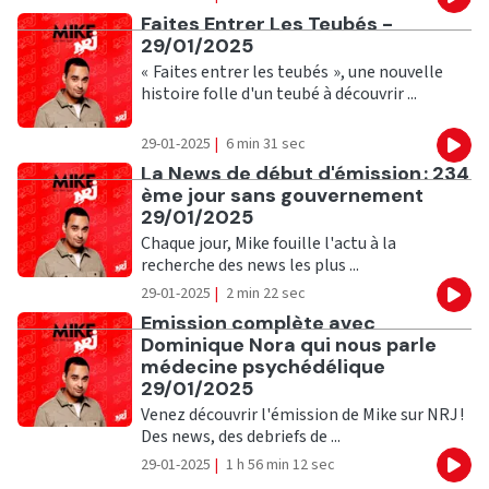
Eco
Ecouter
Faites Entrer Les Teubés -
29/01/2025
« Faites entrer les teubés », une nouvelle
histoire folle d'un teubé à découvrir ...
29-01-2025
|
6 min 31 sec
Eco
Ecouter
La News de début d'émission : 234
ème jour sans gouvernement
29/01/2025
Chaque jour, Mike fouille l'actu à la
recherche des news les plus ...
29-01-2025
|
2 min 22 sec
Eco
Ecouter
Emission complète avec
Dominique Nora qui nous parle
médecine psychédélique
29/01/2025
Venez découvrir l'émission de Mike sur NRJ !
Des news, des debriefs de ...
29-01-2025
|
1 h 56 min 12 sec
Eco