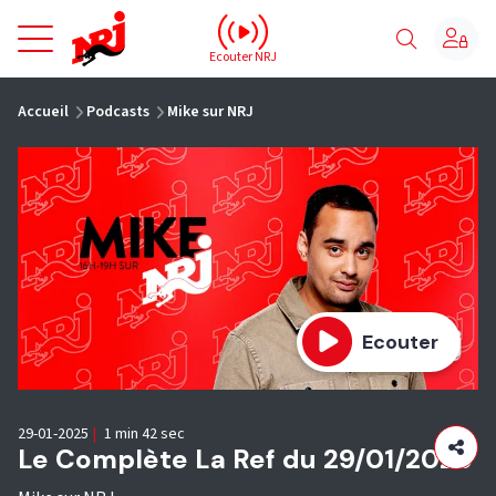
NRJ - Accueil
Ecouter NRJ
vous êtes ici
Accueil
Podcasts
Mike sur NRJ
Ecouter
29-01-2025
|
1 min 42 sec
Le Complète La Ref du 29/01/2025