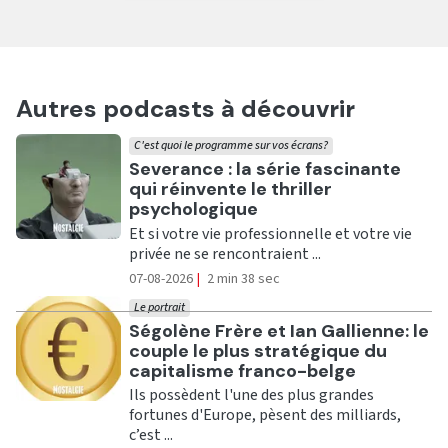
Autres podcasts à découvrir
C'est quoi le programme sur vos écrans?
Ecouter
Severance : la série fascinante
qui réinvente le thriller
psychologique
Et si votre vie professionnelle et votre vie
privée ne se rencontraient ...
07-08-2026
|
2 min 38 sec
Le portrait
Ecouter
Ségolène Frère et Ian Gallienne: le
couple le plus stratégique du
capitalisme franco-belge
Ils possèdent l'une des plus grandes
fortunes d'Europe, pèsent des milliards,
c’est ...