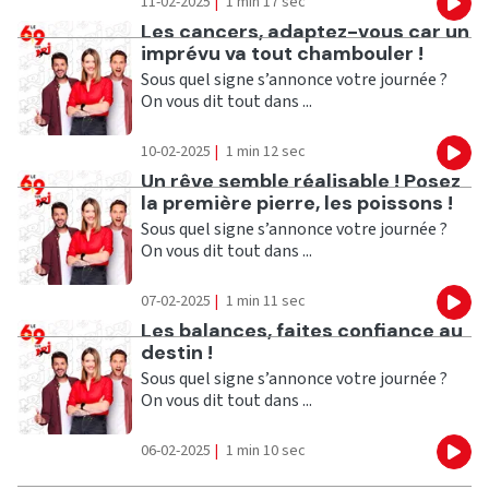
11-02-2025
|
1 min 17 sec
Eco
Ecouter
Les cancers, adaptez-vous car un
imprévu va tout chambouler !
Sous quel signe s’annonce votre journée ?
On vous dit tout dans ...
10-02-2025
|
1 min 12 sec
Eco
Ecouter
Un rêve semble réalisable ! Posez
la première pierre, les poissons !
Sous quel signe s’annonce votre journée ?
On vous dit tout dans ...
07-02-2025
|
1 min 11 sec
Eco
Ecouter
Les balances, faites confiance au
destin !
Sous quel signe s’annonce votre journée ?
On vous dit tout dans ...
06-02-2025
|
1 min 10 sec
Eco