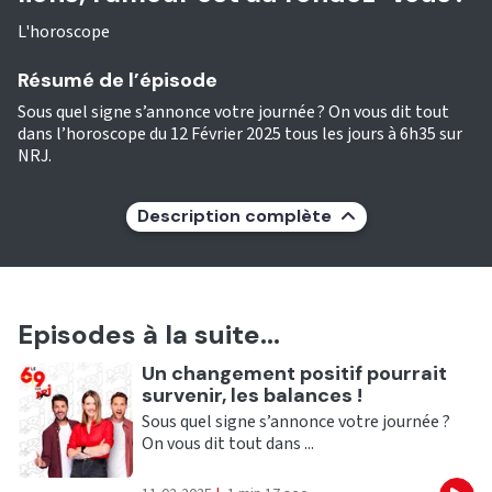
L'horoscope
Résumé de l’épisode
Sous quel signe s’annonce votre journée ? On vous dit tout
dans l’horoscope du 12 Février 2025 tous les jours à 6h35 sur
NRJ.
Description complète
Episodes à la suite...
Ecouter
Un changement positif pourrait
survenir, les balances !
Sous quel signe s’annonce votre journée ?
On vous dit tout dans ...