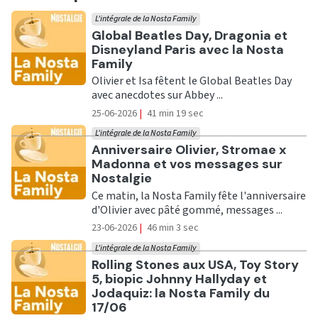
L'intégrale de la Nosta Family
Ecouter
Global Beatles Day, Dragonia et
Disneyland Paris avec la Nosta
Family
Olivier et Isa fêtent le Global Beatles Day
avec anecdotes sur Abbey ...
25-06-2026
|
41 min 19 sec
L'intégrale de la Nosta Family
Ecouter
Anniversaire Olivier, Stromae x
Madonna et vos messages sur
Nostalgie
Ce matin, la Nosta Family fête l'anniversaire
d'Olivier avec pâté gommé, messages ...
23-06-2026
|
46 min 3 sec
L'intégrale de la Nosta Family
Ecouter
Rolling Stones aux USA, Toy Story
5, biopic Johnny Hallyday et
Jodaquiz: la Nosta Family du
17/06