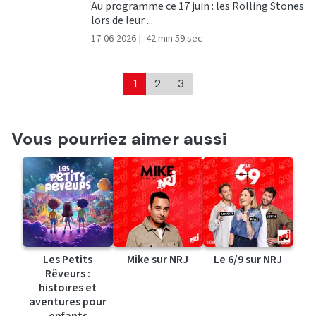
Au programme ce 17 juin : les Rolling Stones
lors de leur ...
17-06-2026
|
42 min 59 sec
1
2
3
Vous pourriez aimer aussi
Les Petits
Mike sur NRJ
Le 6/9 sur NRJ
Rêveurs :
histoires et
aventures pour