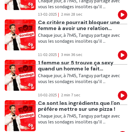
Chaque jour, à 7h45, Tanguy partage avec
vous les sondages insolites qu’il ...
13-02-2025
|
2 min 28 sec
Eco
Ecouter
Ce critère pourrait bloquer une
femme à avoir une relation...
Chaque jour, à 7h45, Tanguy partage avec
vous les sondages insolites qu’il ...
11-02-2025
|
3 min 36 sec
Eco
Ecouter
1 femme sur 5 trouve ça sexy
quand un homme le fait...
Chaque jour, à 7h45, Tanguy partage avec
vous les sondages insolites qu’il ...
10-02-2025
|
2 min 7 sec
Eco
Ecouter
Ce sont les ingrédients que l'on
préfère mettre sur une pizza !
Chaque jour, à 7h45, Tanguy partage avec
vous les sondages insolites qu’il ...