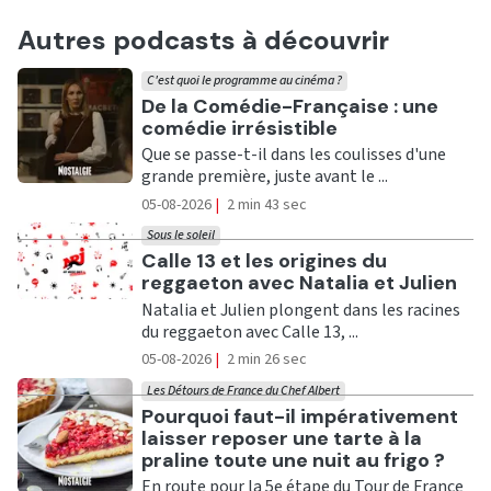
Autres podcasts à découvrir
C'est quoi le programme au cinéma ?
Ecouter
De la Comédie-Française : une
comédie irrésistible
Que se passe-t-il dans les coulisses d'une
grande première, juste avant le ...
05-08-2026
|
2 min 43 sec
Sous le soleil
Ecouter
Calle 13 et les origines du
reggaeton avec Natalia et Julien
Natalia et Julien plongent dans les racines
du reggaeton avec Calle 13, ...
05-08-2026
|
2 min 26 sec
Les Détours de France du Chef Albert
Ecouter
Pourquoi faut-il impérativement
laisser reposer une tarte à la
praline toute une nuit au frigo ?
En route pour la 5e étape du Tour de France