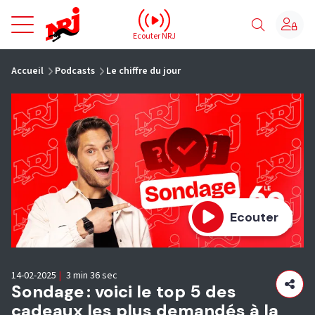
NRJ - Accueil
Ecouter NRJ
vous êtes ici
Accueil
Podcasts
Le chiffre du jour
Ecouter
14-02-2025
|
3 min 36 sec
Sondage : voici le top 5 des
cadeaux les plus demandés à la