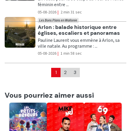
féminin entre ...
05-08-2026
|
2 min 31 sec
Les Bons Plans en Wallonie
Ecouter
Arlon : balade historique entre
églises, escaliers et panoramas
Pauline Laurent vous emmène à Arlon, sa
ville natale. Au programme : ...
05-08-2026
|
1 min 58 sec
1
2
3
Vous pourriez aimer aussi