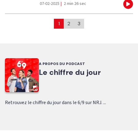
07-02-2025
|
2 min 26 sec
Eco
1
2
3
A PROPOS DU PODCAST
Le chiffre du jour
Retrouvez le chiffre du jour dans le 6/9 sur NRJ. ...