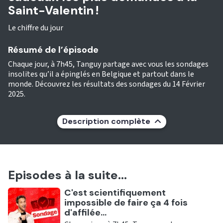
Saint-Valentin !
Le chiffre du jour
Résumé de l’épisode
Chaque jour, à 7h45, Tanguy partage avec vous les sondages
insolites qu’il a épinglés en Belgique et partout dans le
monde. Découvrez les résultats des sondages du 14 Février
2025.
Description complète
Episodes à la suite...
Ecouter
C'est scientifiquement
impossible de faire ça 4 fois
d'affilée...