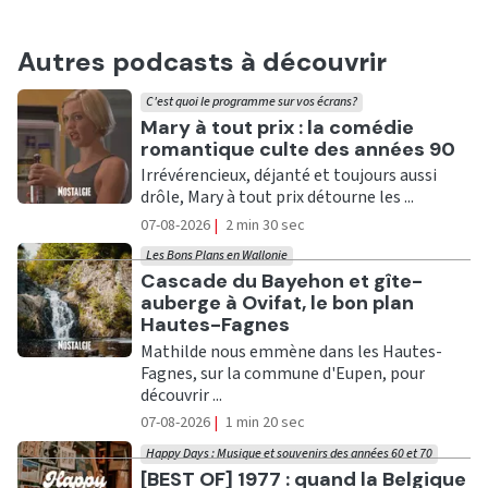
Autres podcasts à découvrir
C'est quoi le programme sur vos écrans?
Ecouter
Mary à tout prix : la comédie
romantique culte des années 90
Irrévérencieux, déjanté et toujours aussi
drôle, Mary à tout prix détourne les ...
07-08-2026
|
2 min 30 sec
Les Bons Plans en Wallonie
Ecouter
Cascade du Bayehon et gîte-
auberge à Ovifat, le bon plan
Hautes-Fagnes
Mathilde nous emmène dans les Hautes-
Fagnes, sur la commune d'Eupen, pour
découvrir ...
07-08-2026
|
1 min 20 sec
Happy Days : Musique et souvenirs des années 60 et 70
Ecouter
[BEST OF] 1977 : quand la Belgique