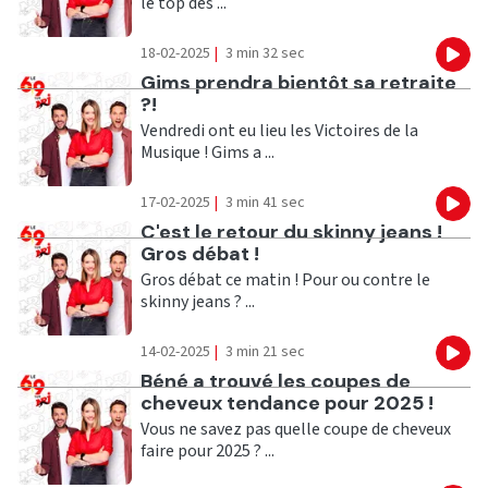
le top des ...
18-02-2025
|
3 min 32 sec
Eco
Ecouter
Gims prendra bientôt sa retraite
?!
Vendredi ont eu lieu les Victoires de la
Musique ! Gims a ...
17-02-2025
|
3 min 41 sec
Eco
Ecouter
C'est le retour du skinny jeans !
Gros débat !
Gros débat ce matin ! Pour ou contre le
skinny jeans ? ...
14-02-2025
|
3 min 21 sec
Eco
Ecouter
Béné a trouvé les coupes de
cheveux tendance pour 2025 !
Vous ne savez pas quelle coupe de cheveux
faire pour 2025 ? ...