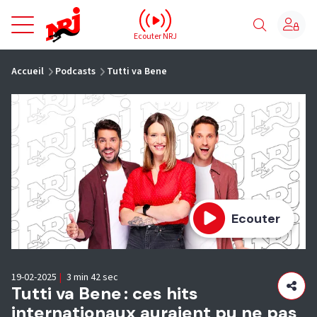
NRJ - Accueil
Ecouter NRJ
vous êtes ici
Accueil
Podcasts
Tutti va Bene
Ecouter
19-02-2025
|
3 min 42 sec
Tutti va Bene : ces hits
internationaux auraient pu ne pas