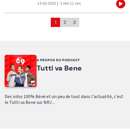
13-02-2025
|
3 min 11 sec
Eco
1
2
3
A PROPOS DU PODCAST
Tutti va Bene
Des infos 100% Béné et un peu de tout dans l'actualité, c'est
le Tutti va Bene sur NRJ ...