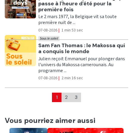
passe à l'heure d'été pour la
première fois
Le 2 mars 1977, la Belgique vit sa toute
première nuit de ...
07-08-2026
|
1 min 53 sec
Sous le soleil
Ecouter
Sam Fan Thomas : le Makossa qui
a conquis le monde
Julien reçoit Emmanuel pour plonger dans
l'univers du Makossa camerounais. Au
programme ...
07-08-2026
|
2 min 16 sec
1
2
3
Vous pourriez aimer aussi