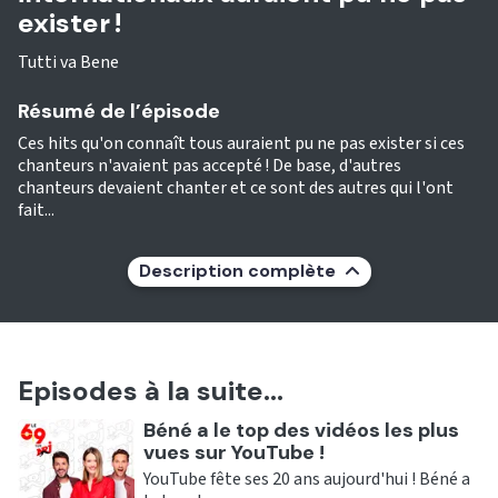
exister !
Tutti va Bene
Résumé de l’épisode
Ces hits qu'on connaît tous auraient pu ne pas exister si ces
chanteurs n'avaient pas accepté ! De base, d'autres
chanteurs devaient chanter et ce sont des autres qui l'ont
fait...
Description complète
Episodes à la suite...
Ecouter
Béné a le top des vidéos les plus
vues sur YouTube !
YouTube fête ses 20 ans aujourd'hui ! Béné a