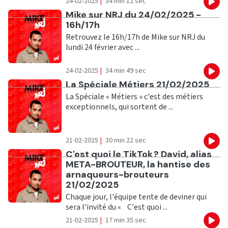
24-02-2025
|
34 min 12 sec
Eco
Ecouter
Mike sur NRJ du 24/02/2025 -
16h/17h
Retrouvez le 16h/17h de Mike sur NRJ du
lundi 24 février avec ...
24-02-2025
|
34 min 49 sec
Eco
Ecouter
La Spéciale Métiers 21/02/2025
La Spéciale « Métiers » c'est des métiers
exceptionnels, qui sortent de ...
21-02-2025
|
30 min 22 sec
Eco
Ecouter
C'est quoi le TikTok ? David, alias
META-BROUTEUR, la hantise des
arnaqueurs-brouteurs
21/02/2025
Chaque jour, l'équipe tente de deviner qui
sera l'invité du « C'est quoi ...
21-02-2025
|
17 min 35 sec
Eco