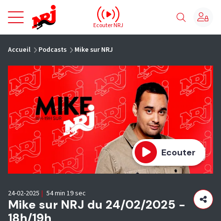
NRJ - Accueil
Ecouter NRJ
vous êtes ici
Accueil
Podcasts
Mike sur NRJ
Ecouter
24-02-2025
|
54 min 19 sec
Mike sur NRJ du 24/02/2025 -
18h/19h