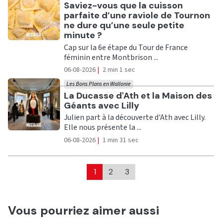
Ecouter
Saviez-vous que la cuisson
parfaite d’une raviole de Tournon
ne dure qu’une seule petite
minute ?
Cap sur la 6e étape du Tour de France
féminin entre Montbrison ...
06-08-2026
|
2 min 1 sec
Les Bons Plans en Wallonie
Ecouter
La Ducasse d'Ath et la Maison des
Géants avec Lilly
Julien part à la découverte d'Ath avec Lilly.
Elle nous présente la ...
06-08-2026
|
1 min 31 sec
1
2
3
Vous pourriez aimer aussi