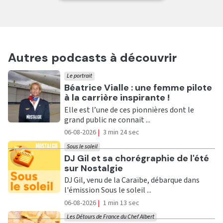
Autres podcasts à découvrir
Le portrait
Ecouter
Béatrice Vialle : une femme pilote
à la carrière inspirante !
Elle est l’une de ces pionnières dont le
grand public ne connait ...
06-08-2026
|
3 min 24 sec
Sous le soleil
Ecouter
DJ Gil et sa chorégraphie de l'été
sur Nostalgie
DJ Gil, venu de la Caraïbe, débarque dans
l'émission Sous le soleil ...
06-08-2026
|
1 min 13 sec
Les Détours de France du Chef Albert