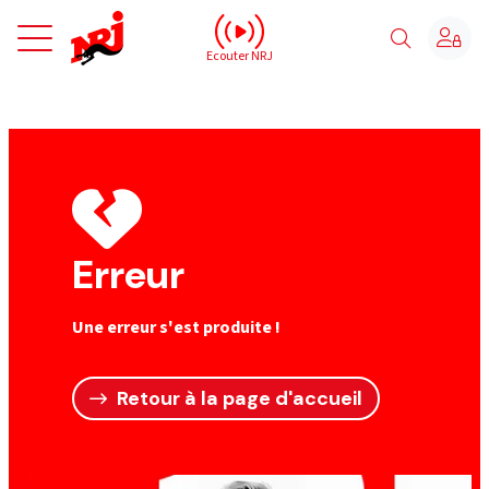
NRJ - Accueil
Ecouter NRJ
Erreur
Une erreur s'est produite !
Retour à la page d'accueil