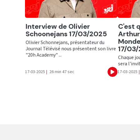
Ecouter
Ecout
Interview de Olivier
C'est q
Schoonejans 17/03/2025
Arthur
Monde
Olivier Schonnejans, présentateur du
17/03
Journal Télévisé nous présentent son livre
"20h Academy" ...
Chaque jou
sera l'invi
17-03-2025
|
26 min 47 sec
17-03-2025
|
Ecouter