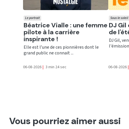
Le portrait
Sous le soleil
Ecouter
Ecout
Béatrice Vialle : une femme
DJ Gil
pilote à la carrière
de l'é
inspirante !
DJ Gil, ve
l'émission 
Elle est l’une de ces pionnières dont le
grand public ne connait ...
06-08-2026
|
3 min 24 sec
06-08-2026
|
Vous pourriez aimer aussi