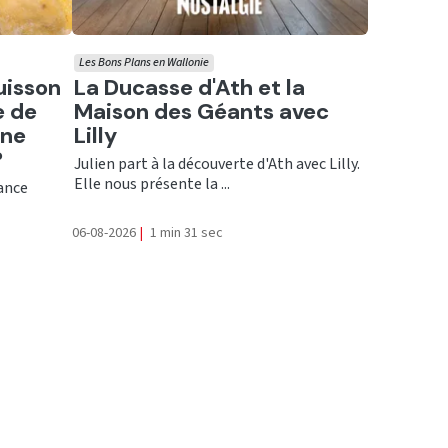
Les Bons Plans en Wallonie
Ecouter
uisson
La Ducasse d'Ath et la
e de
Maison des Géants avec
une
Lilly
?
Julien part à la découverte d'Ath avec Lilly.
Elle nous présente la ...
rance
06-08-2026
|
1 min 31 sec