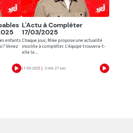
Ecouter
bables
L'Actu à Compléter
/2025
17/03/2025
es enfants
Chaque jour, Mike propose une actualité
ui ? Venez
insolite à compléter. L'équipe trouvera-t-
elle la ...
17-03-2025
|
3 min 27 sec
Ecouter
Ecouter