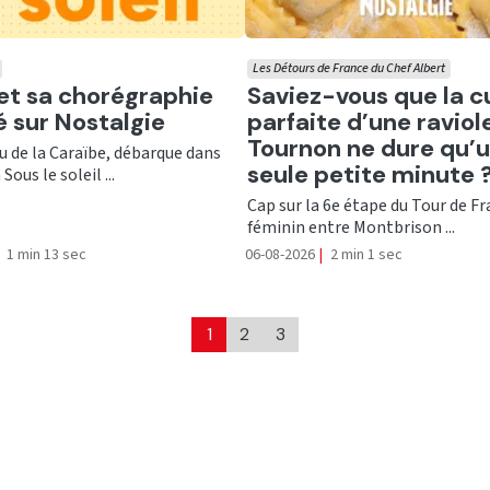
Les Détours de France du Chef Albert
er
Ecouter
 et sa chorégraphie
Saviez-vous que la c
té sur Nostalgie
parfaite d’une raviol
Tournon ne dure qu’
nu de la Caraïbe, débarque dans
seule petite minute 
Sous le soleil ...
Cap sur la 6e étape du Tour de F
féminin entre Montbrison ...
1 min 13 sec
06-08-2026
|
2 min 1 sec
1
2
3