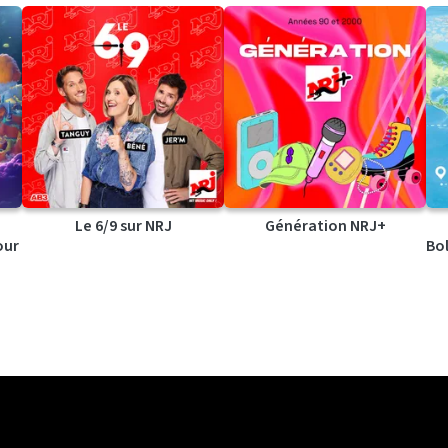
Le 6/9 sur NRJ
Génération NRJ+
our
Bol