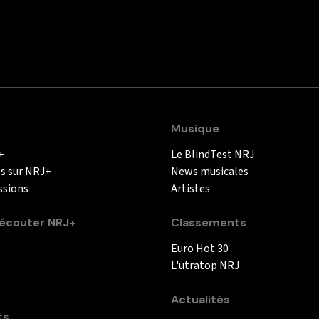
Musique
+
Le BlindTest NRJ
és sur NRJ+
News musicales
ssions
Artistes
couter NRJ+
Classements
Euro Hot 30
L'utratop NRJ
Actualités
ts