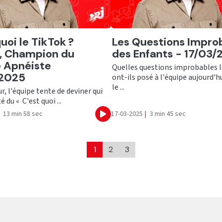
er
Ecouter
uoi le TikTok ?
Les Questions Impro
, Champion du
des Enfants - 17/03
 Apnéiste
Quelles questions improbables l
/2025
ont-ils posé à l'équipe aujourd'h
le ...
r, l'équipe tente de deviner qui
té du « C'est quoi ...
13 min 58 sec
17-03-2025
|
3 min 45 sec
Ecouter
1
2
3