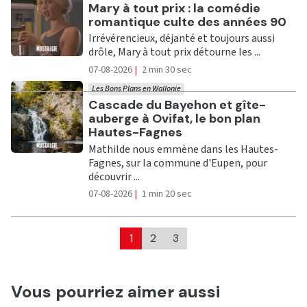
Ecouter
Mary à tout prix : la comédie
romantique culte des années 90
Irrévérencieux, déjanté et toujours aussi
drôle, Mary à tout prix détourne les ...
07-08-2026
|
2 min 30 sec
Les Bons Plans en Wallonie
Ecouter
Cascade du Bayehon et gîte-
auberge à Ovifat, le bon plan
Hautes-Fagnes
Mathilde nous emmène dans les Hautes-
Fagnes, sur la commune d'Eupen, pour
découvrir ...
07-08-2026
|
1 min 20 sec
1
2
3
Vous pourriez aimer aussi