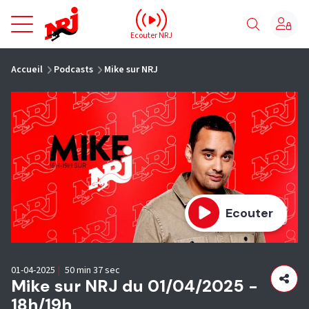
NRJ - Accueil
Ecouter NRJ
vous êtes ici
Accueil
Podcasts
Mike sur NRJ
Ecouter
01-04-2025
|
50 min 37 sec
Mike sur NRJ du 01/04/2025 -
18h/19h