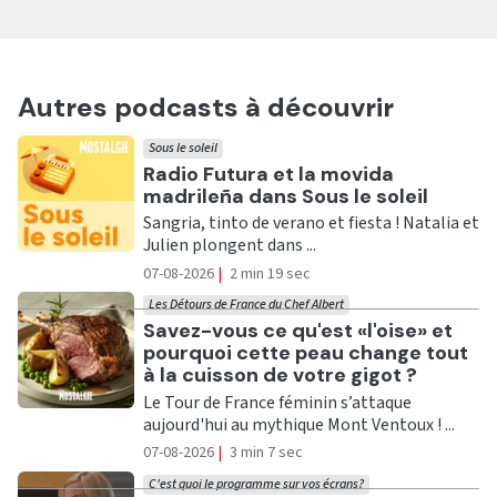
Autres podcasts à découvrir
Sous le soleil
Ecouter
Radio Futura et la movida
madrileña dans Sous le soleil
Sangria, tinto de verano et fiesta ! Natalia et
Julien plongent dans ...
07-08-2026
|
2 min 19 sec
Les Détours de France du Chef Albert
Ecouter
Savez-vous ce qu'est «l'oise» et
pourquoi cette peau change tout
à la cuisson de votre gigot ?
Le Tour de France féminin s’attaque
aujourd'hui au mythique Mont Ventoux ! ...
07-08-2026
|
3 min 7 sec
C'est quoi le programme sur vos écrans?