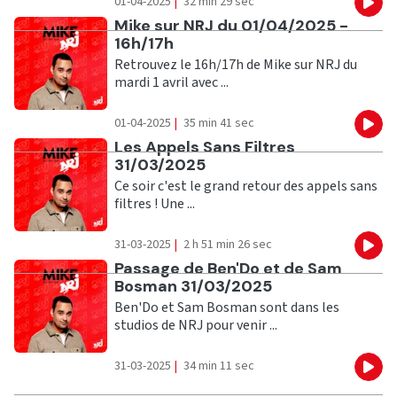
01-04-2025
|
32 min 29 sec
Eco
Ecouter
Mike sur NRJ du 01/04/2025 -
16h/17h
Retrouvez le 16h/17h de Mike sur NRJ du
mardi 1 avril avec ...
01-04-2025
|
35 min 41 sec
Eco
Ecouter
Les Appels Sans Filtres
31/03/2025
Ce soir c'est le grand retour des appels sans
filtres ! Une ...
31-03-2025
|
2 h 51 min 26 sec
Eco
Ecouter
Passage de Ben'Do et de Sam
Bosman 31/03/2025
Ben'Do et Sam Bosman sont dans les
studios de NRJ pour venir ...
31-03-2025
|
34 min 11 sec
Eco