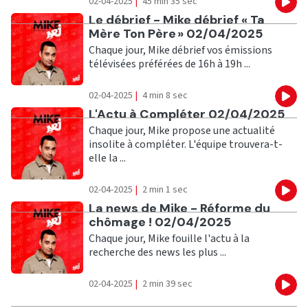
02-04-2025
|
45 min 35 sec
Eco
Ecouter
Le débrief - Mike débrief « Ta
Mère Ton Père » 02/04/2025
Chaque jour, Mike débrief vos émissions
télévisées préférées de 16h à 19h ...
02-04-2025
|
4 min 8 sec
Eco
Ecouter
L'Actu à Compléter 02/04/2025
Chaque jour, Mike propose une actualité
insolite à compléter. L'équipe trouvera-t-
elle la ...
02-04-2025
|
2 min 1 sec
Eco
Ecouter
La news de Mike - Réforme du
chômage ! 02/04/2025
Chaque jour, Mike fouille l'actu à la
recherche des news les plus ...
02-04-2025
|
2 min 39 sec
Eco