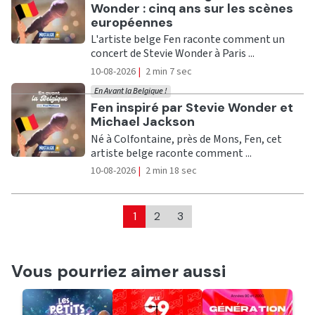
Wonder : cinq ans sur les scènes
européennes
L'artiste belge Fen raconte comment un
concert de Stevie Wonder à Paris ...
10-08-2026
|
2 min 7 sec
En Avant la Belgique !
Ecouter
Fen inspiré par Stevie Wonder et
Michael Jackson
Né à Colfontaine, près de Mons, Fen, cet
artiste belge raconte comment ...
10-08-2026
|
2 min 18 sec
1
2
3
Vous pourriez aimer aussi