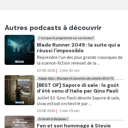
Autres podcasts à découvrir
C'est quoi le programme sur vos écrans?
Ecouter
Blade Runner 2049 : la suite qui a
réussi l'impossible
Reprendre l'un des plus grands classiques de
la science-fiction relevait de la ...
10-08-2026
|
2 min 43 sec
Happy Days : Musique et souvenirs des années 60 et 70
Ecouter
[BEST OF] Sapore di sale : le goût
d’été venu d’Italie par Gino Paoli
Juillet 63. Gino Paoli dévoile Sapore di sale,
slow estival orchestré par ...
10-08-2026
|
2 min 19 sec
En Avant la Belgique !
Ecouter
Fen et son hommage à Stevie