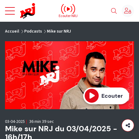
NRJ - Accueil
Ecouter NRJ
vous êtes ici
Accueil
Podcasts
Mike sur NRJ
Ecouter
03-04-2025
|
36 min 39 sec
Mike sur NRJ du 03/04/2025 -
16h/17h