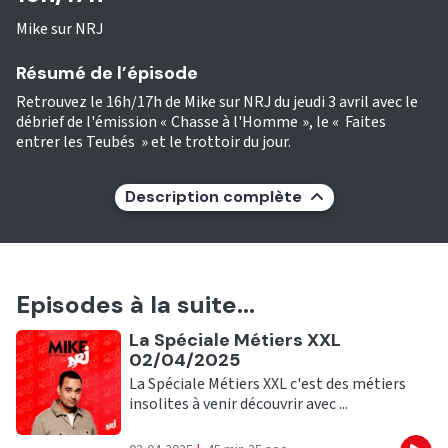
Mike sur NRJ
Résumé de l’épisode
Retrouvez le 16h/17h de Mike sur NRJ du jeudi 3 avril avec le
débrief de l'émission « Chasse à l'Homme », le « Faites
entrer les Teubés » et le trottoir du jour.
Description complète
Episodes à la suite...
Ecouter
La Spéciale Métiers XXL
02/04/2025
La Spéciale Métiers XXL c'est des métiers
insolites à venir découvrir avec ...