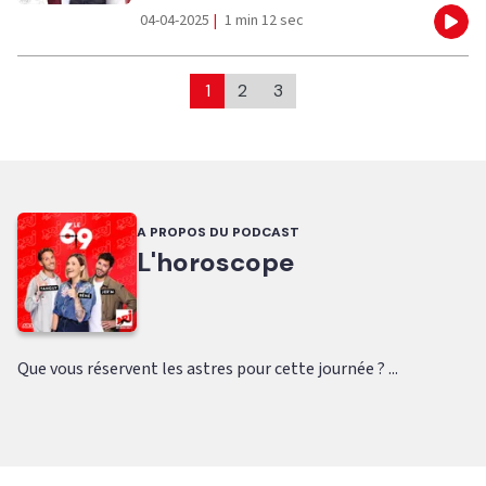
04-04-2025
|
1 min 12 sec
Eco
1
2
3
A PROPOS DU PODCAST
L'horoscope
Que vous réservent les astres pour cette journée ? ...