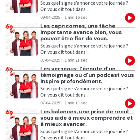
Sous quel signe s’annonce votre journée ?
On vous dit tout dans ...
09-04-2025
|
1 min 16 sec
Eco
Ecouter
Les capricornes, une tâche
importante avance bien, vous
pouvez être fier de vous.
Sous quel signe s’annonce votre journée ?
On vous dit tout dans ...
08-04-2025
|
1 min 21 sec
Eco
Ecouter
Les verseaux, l’écoute d’un
témoignage ou d’un podcast vous
inspire profondément.
Sous quel signe s’annonce votre journée ?
On vous dit tout dans ...
07-04-2025
|
1 min 13 sec
Eco
Ecouter
Les balances, une prise de recul
vous aide à mieux comprendre et
à mieux avancer.
Sous quel signe s’annonce votre journée ?
On vous dit tout dans ...