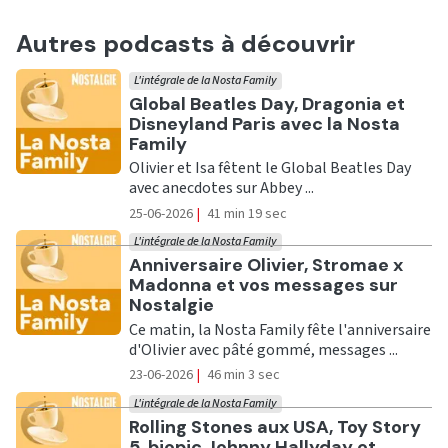
Autres podcasts à découvrir
L'intégrale de la Nosta Family
Ecouter
Global Beatles Day, Dragonia et
Disneyland Paris avec la Nosta
Family
Olivier et Isa fêtent le Global Beatles Day
avec anecdotes sur Abbey ...
25-06-2026
|
41 min 19 sec
L'intégrale de la Nosta Family
Ecouter
Anniversaire Olivier, Stromae x
Madonna et vos messages sur
Nostalgie
Ce matin, la Nosta Family fête l'anniversaire
d'Olivier avec pâté gommé, messages ...
23-06-2026
|
46 min 3 sec
L'intégrale de la Nosta Family
Ecouter
Rolling Stones aux USA, Toy Story
5, biopic Johnny Hallyday et