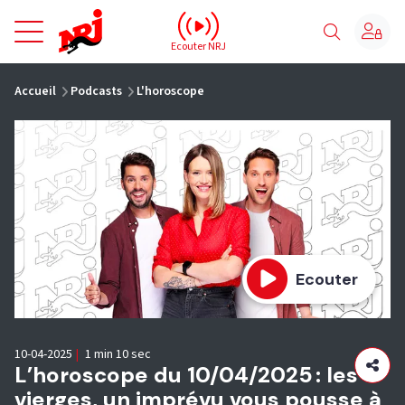
NRJ - Accueil
Ecouter NRJ
vous êtes ici
Accueil
Podcasts
L'horoscope
Ecouter
10-04-2025
|
1 min 10 sec
L’horoscope du 10/04/2025 : les
vierges, un imprévu vous pousse à