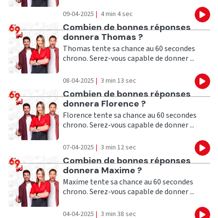
09-04-2025
|
4 min 4 sec
Eco
Ecouter
Combien de bonnes réponses
donnera Thomas ?
Thomas tente sa chance au 60 secondes
chrono. Serez-vous capable de donner ...
08-04-2025
|
3 min 13 sec
Eco
Ecouter
Combien de bonnes réponses
donnera Florence ?
Florence tente sa chance au 60 secondes
chrono. Serez-vous capable de donner ...
07-04-2025
|
3 min 12 sec
Eco
Ecouter
Combien de bonnes réponses
donnera Maxime ?
Maxime tente sa chance au 60 secondes
chrono. Serez-vous capable de donner ...
04-04-2025
|
3 min 38 sec