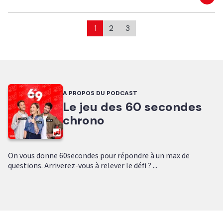
Eco
1
2
3
A PROPOS DU PODCAST
Le jeu des 60 secondes
chrono
On vous donne 60secondes pour répondre à un max de
questions. Arriverez-vous à relever le défi ? ...