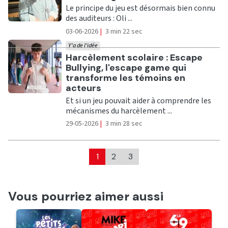
Le principe du jeu est désormais bien connu
des auditeurs : Oli ...
03-06-2026
|
3 min 22 sec
Y'a de l'idée
Ecouter
Harcèlement scolaire : Escape
Bullying, l'escape game qui
transforme les témoins en
acteurs
Et si un jeu pouvait aider à comprendre les
mécanismes du harcèlement ...
29-05-2026
|
3 min 28 sec
1
2
3
Vous pourriez aimer aussi