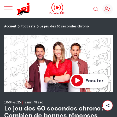
NRJ - Accueil
Ecouter NRJ
vous êtes ici
Accueil
Podcasts
Le jeu des 60 secondes chrono
Ecouter
10-04-2025
|
2 min 48 sec
Le jeu des 60 secondes chrono :
Combien de bonnes réponses