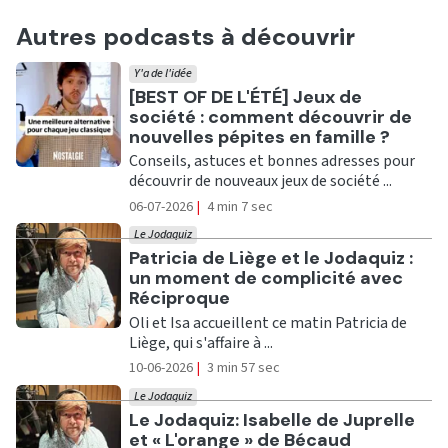
Autres podcasts à découvrir
Y'a de l'idée
Ecouter
[BEST OF DE L'ÉTÉ] Jeux de
société : comment découvrir de
nouvelles pépites en famille ?
Conseils, astuces et bonnes adresses pour
découvrir de nouveaux jeux de société ...
06-07-2026
|
4 min 7 sec
Le Jodaquiz
Ecouter
Patricia de Liège et le Jodaquiz :
un moment de complicité avec
Réciproque
Oli et Isa accueillent ce matin Patricia de
Liège, qui s'affaire à ...
10-06-2026
|
3 min 57 sec
Le Jodaquiz
Ecouter
Le Jodaquiz: Isabelle de Juprelle
et « L'orange » de Bécaud