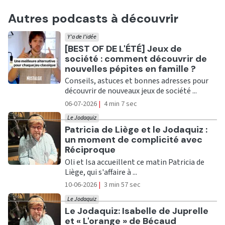
Autres podcasts à découvrir
Y'a de l'idée
Ecouter
[BEST OF DE L'ÉTÉ] Jeux de
société : comment découvrir de
nouvelles pépites en famille ?
Conseils, astuces et bonnes adresses pour
découvrir de nouveaux jeux de société ...
06-07-2026
|
4 min 7 sec
Le Jodaquiz
Ecouter
Patricia de Liège et le Jodaquiz :
un moment de complicité avec
Réciproque
Oli et Isa accueillent ce matin Patricia de
Liège, qui s'affaire à ...
10-06-2026
|
3 min 57 sec
Le Jodaquiz
Ecouter
Le Jodaquiz: Isabelle de Juprelle
et « L'orange » de Bécaud