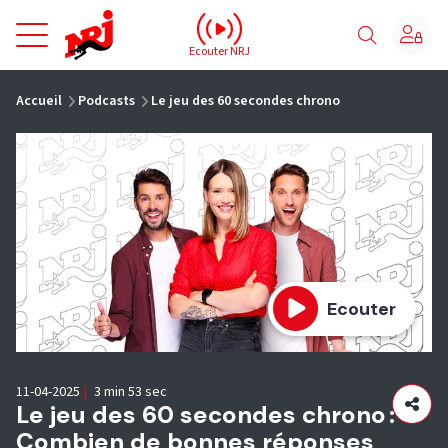
NRJ - Accueil
Ecouter NRJ
vous êtes ici
Accueil
Podcasts
Le jeu des 60 secondes chrono
Ecouter
11-04-2025
|
3 min 53 sec
Le jeu des 60 secondes chrono :
Combien de bonnes réponses