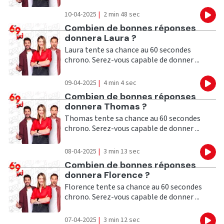
10-04-2025
|
2 min 48 sec
Eco
Ecouter
Combien de bonnes réponses
donnera Laura ?
Laura tente sa chance au 60 secondes
chrono. Serez-vous capable de donner ...
09-04-2025
|
4 min 4 sec
Eco
Ecouter
Combien de bonnes réponses
donnera Thomas ?
Thomas tente sa chance au 60 secondes
chrono. Serez-vous capable de donner ...
08-04-2025
|
3 min 13 sec
Eco
Ecouter
Combien de bonnes réponses
donnera Florence ?
Florence tente sa chance au 60 secondes
chrono. Serez-vous capable de donner ...
07-04-2025
|
3 min 12 sec