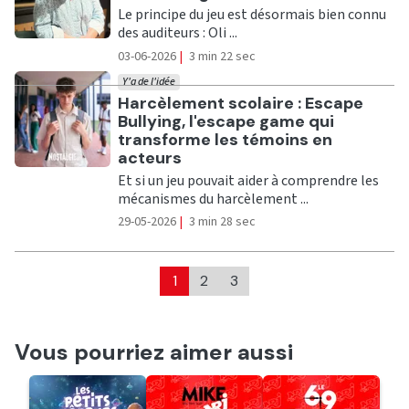
Le principe du jeu est désormais bien connu
des auditeurs : Oli ...
03-06-2026
|
3 min 22 sec
Y'a de l'idée
Ecouter
Harcèlement scolaire : Escape
Bullying, l'escape game qui
transforme les témoins en
acteurs
Et si un jeu pouvait aider à comprendre les
mécanismes du harcèlement ...
29-05-2026
|
3 min 28 sec
1
2
3
Vous pourriez aimer aussi