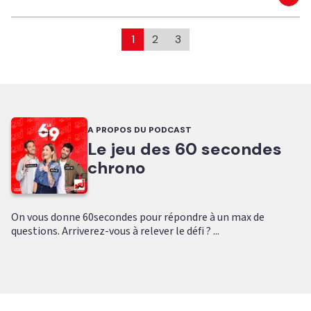
Eco
1
2
3
A PROPOS DU PODCAST
Le jeu des 60 secondes
chrono
On vous donne 60secondes pour répondre à un max de
questions. Arriverez-vous à relever le défi ? ...