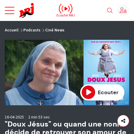
NRJ - Accueil
Ecouter NRJ
vous êtes ici
Accueil
Podcasts
Ciné News
Ecouter
16-04-2025
|
2 min 53 sec
"Doux Jésus" ou quand une nonne
décide de retrouver son amour de