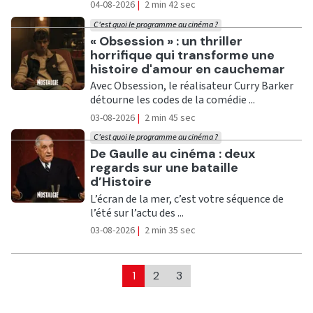
04-08-2026
|
2 min 42 sec
C'est quoi le programme au cinéma ?
Ecouter
« Obsession » : un thriller
horrifique qui transforme une
histoire d'amour en cauchemar
Avec Obsession, le réalisateur Curry Barker
détourne les codes de la comédie ...
03-08-2026
|
2 min 45 sec
C'est quoi le programme au cinéma ?
Ecouter
De Gaulle au cinéma : deux
regards sur une bataille
d’Histoire
L’écran de la mer, c’est votre séquence de
l’été sur l’actu des ...
03-08-2026
|
2 min 35 sec
1
2
3