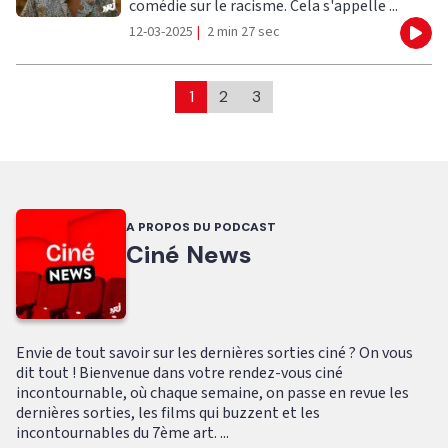
comédie sur le racisme. Cela s'appelle ...
12-03-2025
|
2 min 27 sec
Eco
1
2
3
A PROPOS DU PODCAST
Ciné News
Envie de tout savoir sur les dernières sorties ciné ? On vous
dit tout ! Bienvenue dans votre rendez-vous ciné
incontournable, où chaque semaine, on passe en revue les
dernières sorties, les films qui buzzent et les
incontournables du 7ème art. ...