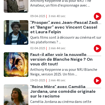
Anthony Keppenne a vu pour NRJ: The
Amateur, un film d'espionnage avec ...
09-04-2025
|
3 min 40 sec
Eco
Ecouter
"Prosper" avec Jean-Pascal Zadi
et "Banger" avec Vincent Cassel
et Laura Felpin
Quels films sont à découvrir au cinéma et sur
les plateformes ? ...
02-04-2025
|
2 min 44 sec
Eco
Ecouter
Faut-il aller voir la nouvelle
version de Blanche Neige ? On
vous dit tout!
Anthony Keppenne a vu pour NRJ Blanche
Neige, version 2025. Un film ...
19-03-2025
|
2 min 46 sec
Eco
Ecouter
"Reine Mère" avec Camélia
Jordana, une comédie originale
sur le racisme
Camélia Jordana au cinéma dans cette