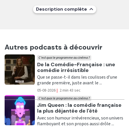
Description complète
Autres podcasts à découvrir
C'est quoi le programme au cinéma ?
Ecouter
De la Comédie-Française : une
comédie irrésistible
Que se passe-t-il dans les coulisses d'une
grande première, juste avant le ...
05-08-2026
|
2 min 43 sec
C'est quoi le programme au cinéma ?
Ecouter
Jim Queen : la comédie française
la plus déjantée de l'été
Avec son humour irrévérencieux, son univers
flamboyant et son propos aussi drôle ...