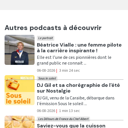
Autres podcasts à découvrir
Le portrait
Ecouter
Béatrice Vialle : une femme pilote
à la carrière inspirante !
Elle est l’une de ces pionnières dont le
grand public ne connait ...
06-08-2026
|
3 min 24 sec
Sous le soleil
Ecouter
DJ Gil et sa chorégraphie de l'été
sur Nostalgie
DJ Gil, venu de la Caraïbe, débarque dans
l'émission Sous le soleil ...
06-08-2026
|
1 min 13 sec
Les Détours de France du Chef Albert
Ecouter
Saviez-vous que la cuisson