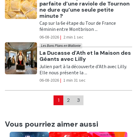
parfaite d’une raviole de Tournon
ne dure qu’une seule petite
minute ?
Cap sur la 6e étape du Tour de France
féminin entre Montbrison ...
06-08-2026
|
2 min 1 sec
Les Bons Plans en Wallonie
Ecouter
La Ducasse d'Ath et la Maison des
Géants avec Lilly
Julien part à la découverte d'Ath avec Lilly.
Elle nous présente la ...
06-08-2026
|
1 min 31 sec
1
2
3
Vous pourriez aimer aussi