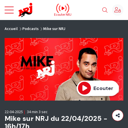
NRJ - Accueil
Ecouter NRJ
vous êtes ici
Accueil
Podcasts
Mike sur NRJ
Ecouter
22-04-2025
|
34 min 3 sec
Mike sur NRJ du 22/04/2025 -
16h/17h