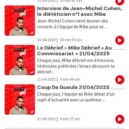
21-04-2025
|
23 min 41 sec
Eco
Ecouter
Interview de Jean-Michel Cohen,
le diététicien n°1 avec Mike
Jean-Michel Cohen vient donner des
conseils à l'équipe de Mike pour se ...
21-04-2025
|
20 min 50 sec
Eco
Ecouter
Le Débrief - Mike Débrief « Au
Commissariat » 21/04/2025
Chaque jour, Mike débrief vos émissions
télévisées préférées ! Venez découvrir le
débrief ...
21-04-2025
|
4 min 49 sec
Eco
Ecouter
Coup De Gueule 21/04/2025
Chaque jour, l'équipe de Mike débat d'un
sujet d'actualité avec un auditeur ...
21-04-2025
|
4 min 37 sec
Eco