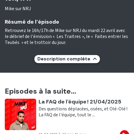
Mike sur NRJ
Résumé de l’épisode
Retrouvez le 16h/17h de Mike sur NRJ du mardi 22 avril avec
le débrief de l'émission « Les Traitres », le « Faites entrer les
Teubés » et le trottoir du jour.
Description complète
Episodes à la suite...
Ecouter
La FAQ de l'équipe ! 21/04/2025
Des questions déplacées, osées, et Olé-Olé !
La FAQ de l'équipe, tout le ...